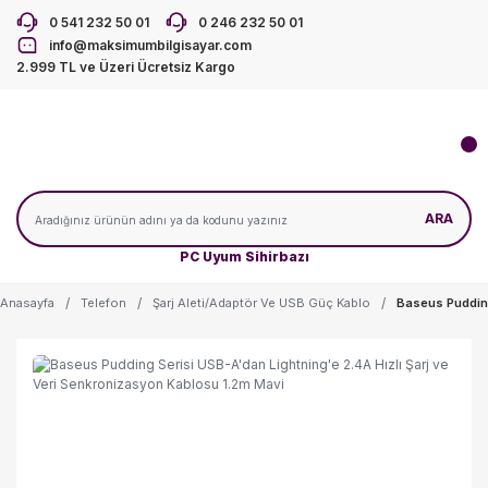
0 541 232 50 01
0 246 232 50 01
info@maksimumbilgisayar.com
2.999 TL ve Üzeri Ücretsiz Kargo
ARA
PC Uyum Sihirbazı
Anasayfa
Telefon
Şarj Aleti/Adaptör Ve USB Güç Kablo
Baseus Pudding