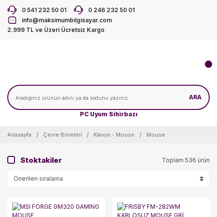
0 541 232 50 01
0 246 232 50 01
info@maksimumbilgisayar.com
2.999 TL ve Üzeri Ücretsiz Kargo
ARA
PC Uyum Sihirbazı
Anasayfa
Çevre Birimleri
Klavye - Mouse
Mouse
Stoktakiler
Toplam 536 ürün