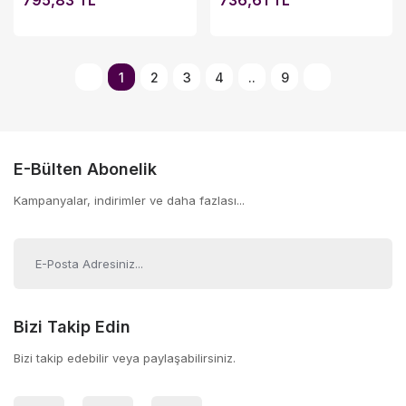
795,83 TL
736,61 TL
1
2
3
4
..
9
E-Bülten Abonelik
Kampanyalar, indirimler ve daha fazlası...
Bizi Takip Edin
Bizi takip edebilir veya paylaşabilirsiniz.