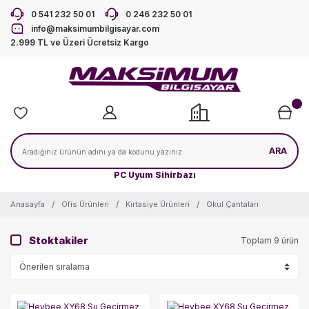
0 541 232 50 01
0 246 232 50 01
info@maksimumbilgisayar.com
2.999 TL ve Üzeri Ücretsiz Kargo
ARA
PC Uyum Sihirbazı
Anasayfa
Ofis Ürünleri
Kırtasiye Ürünleri
Okul Çantaları
Stoktakiler
Toplam 9 ürün