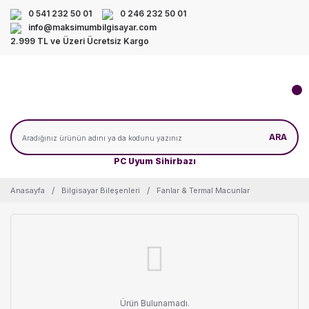
0 541 232 50 01
0 246 232 50 01
info@maksimumbilgisayar.com
2.999 TL ve Üzeri Ücretsiz Kargo
ARA
PC Uyum Sihirbazı
Anasayfa
Bilgisayar Bileşenleri
Fanlar & Termal Macunlar
Ürün Bulunamadı.