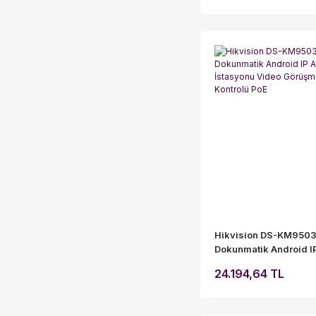
Hikvision DS-KM9503 
Dokunmatik Android I
İstasyonu Video Gör
24.194,64 TL
Erişim Kontrolü PoE