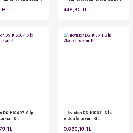
kom İç Ünite
Beyaz
69 TL
448,80 TL
on DS-KIS607-S İp
Hikvision DS-KIS611-S İp
terkom Kit
Vİdeo İnterkom Kit
79 TL
9.860,10 TL