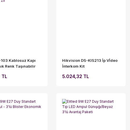
-103 Kablosuz Kapı
Hikvision DS-KIS213 İp Vİdeo
ışık Renk Taşınabilir
İnterkom Kit
ksek Ses Seviyeli Priz
 TL
5.024,32 TL
losuz Zil