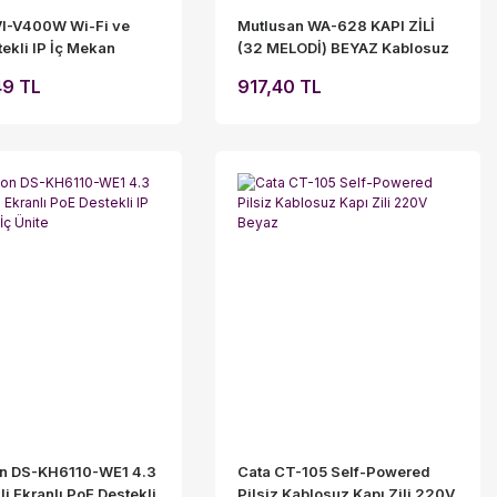
VI-V400W Wi-Fi ve
Mutlusan WA-628 KAPI ZİLİ
ekli IP İç Mekan
(32 MELODİ) BEYAZ Kablosuz
 Ünitesi - 7 İnç
100mt
49 TL
917,40 TL
tik Ekran
on DS-KH6110-WE1 4.3
Cata CT-105 Self-Powered
li Ekranlı PoE Destekli
Pilsiz Kablosuz Kapı Zili 220V