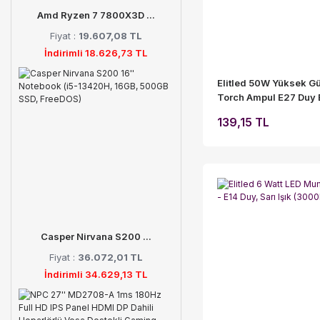
Amd Ryzen 7 7800X3D ...
Fiyat :
19.607,08 TL
İndirimli 18.626,73 TL
Elitled 50W Yüksek G
Torch Ampul E27 Duy
Işık (6500K)
139,15 TL
Casper Nirvana S200 ...
Fiyat :
36.072,01 TL
İndirimli 34.629,13 TL