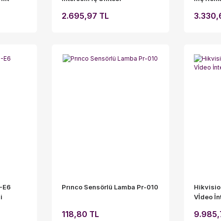
IP İnter
2.695,97 TL
3.330,
-E6
Prınco Sensörlü Lamba Pr-010
Hikvisi
i
Vİdeo İn
118,80 TL
9.985,