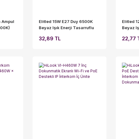
m Ampul
Elitled 15W E27 Duy 6500K
Elitled
3000K)
Beyaz Işık Enerji Tasarruflu
Beyaz Iş
LED Ampul
LED Amp
32,89 TL
22,77 