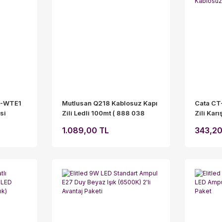
0-WTE1
Mutlusan Q218 Kablosuz Kapı
Cata CT
si
Zili Ledli 100mt ( 888 038
Zili Kar
218000)
Alıcı Yü
1.089,00 TL
343,20
Tipi Kab