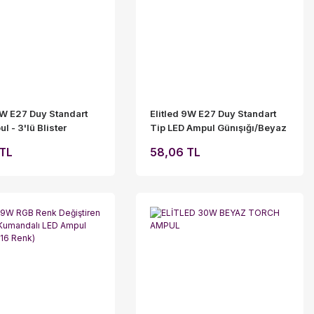
9W E27 Duy Standart
Elitled 9W E27 Duy Standart
l - 3'lü Blister
Tip LED Ampul Günışığı/Beyaz
k Paket
3'lü Avantaj Paketi
 TL
58,06 TL