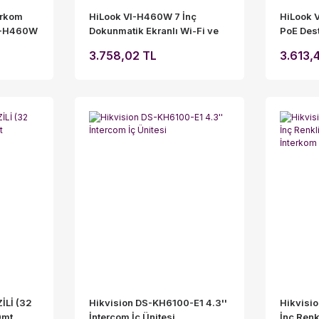
erkom
HiLook VI-H460W 7 İnç
HiLook 
VI-H460W
Dokunmatik Ekranlı Wi-Fi ve
PoE Dest
PoE Destekli IP İnterkom İç
İnterkom
3.758,02 TL
3.613,
Ünite
Dokunma
İLİ (32
Hikvision DS-KH6100-E1 4.3''
Hikvisi
0mt
İntercom İç Ünitesi
İnç Renk