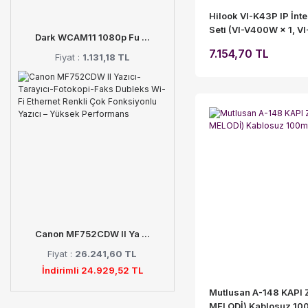
Hilook VI-K43P IP İnt
Seti (VI-V400W × 1, 
Dark WCAM11 1080p Fu ...
× 1, PSU × 2)
7.154,70 TL
Fiyat :
1.131,18 TL
Canon MF752CDW II Ya ...
Fiyat :
26.241,60 TL
İndirimli 24.929,52 TL
Mutlusan A-148 KAPI Z
MELODİ) Kablosuz 10