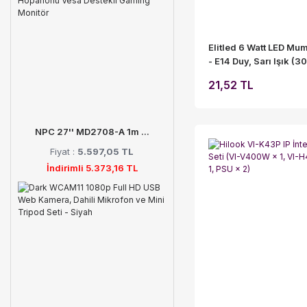
Elitled 6 Watt LED Mu
- E14 Duy, Sarı Işık (
21,52 TL
NPC 27'' MD2708-A 1m ...
Fiyat :
5.597,05 TL
İndirimli 5.373,16 TL