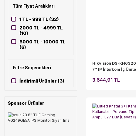
Tüm Fiyat Aralıkları
1 TL - 999 TL (32)
2000 TL - 4999 TL
(10)
5000 TL - 10000 TL
(6)
10000 TL ve üzeri
(3)
Hikvision DS-KH632
Filtre Seçenekleri
7'' IP İnterkom İç Ünite
1000 TL - 1999 TL (1)
3.644,91 TL
İndirimli Ürünler (3)
Sponsor Ürünler