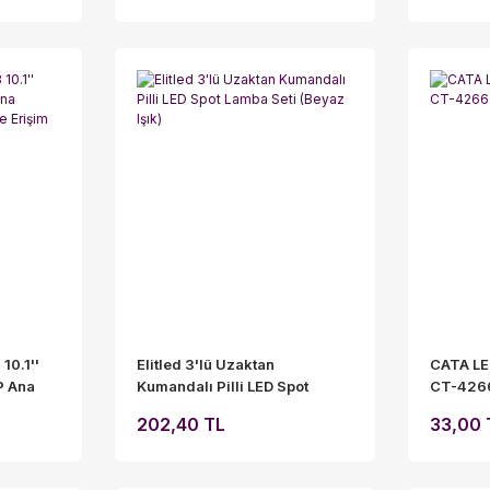
10.1''
Elitled 3'lü Uzaktan
CATA L
P Ana
Kumandalı Pilli LED Spot
CT-426
üşme
Lamba Seti (Beyaz Işık)
202,40 TL
33,00 