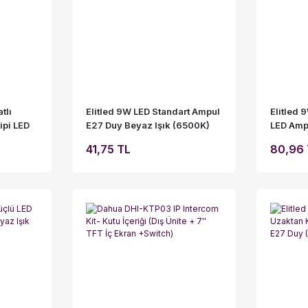
tlı
Elitled 9W LED Standart Ampul
Elitled 
ipi LED
E27 Duy Beyaz Işık (6500K)
LED Ampu
Işık)
2'li Avantaj Paketi
Ekonomi
41,75 TL
80,96