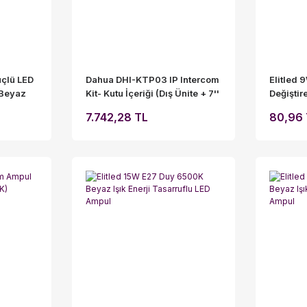
üçlü LED
Dahua DHI-KTP03 IP Intercom
Elitled
 Beyaz
Kit- Kutu İçeriği (Dış Ünite + 7''
Değişti
TFT İç Ekran +Switch)
LED Amp
7.742,28 TL
80,96