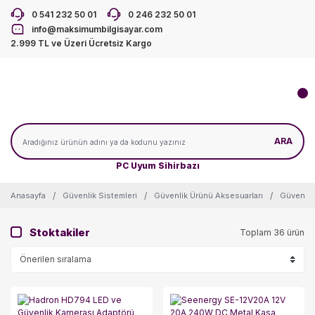
0 541 232 50 01
0 246 232 50 01
info@maksimumbilgisayar.com
2.999 TL ve Üzeri Ücretsiz Kargo
ARA
PC Uyum Sihirbazı
Anasayfa
Güvenlik Sistemleri
Güvenlik Ürünü Aksesuarları
Güvenlik
Stoktakiler
Toplam 36 ürün