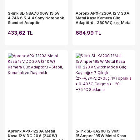
S-link SL-NBA70 90W 19.5V
Apronx APX‑1230A 12 V 30 A
4.74A 6.5-4.4 Sony Notebook
Metal Kasa Kamera Güç
Standart Adaptör
Adaptörü – 360 W Çıkış, Metal
Kasa, Termal Koruma,
433,62 TL
CCTV/IP Sistemler İçin
684,99 TL
Apronx APX‑1220A Metal
S‑link SL‑KA200 12 Volt
Kasa 12 V DC 20 A (240 W)
15 Amper 195 W Metal Kasa