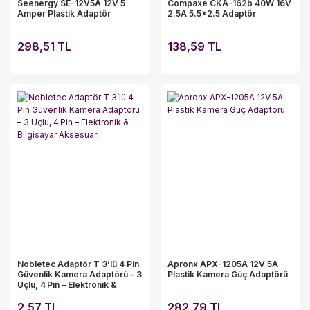
Seenergy SE-12V5A 12V 5
Compaxe CKA-162b 40W 16V
Amper Plastik Adaptör
2.5A 5.5x2.5 Adaptör
298,51 TL
138,59 TL
Nobletec Adaptör T 3’lü 4 Pin
Apronx APX-1205A 12V 5A
Güvenlik Kamera Adaptörü – 3
Plastik Kamera Güç Adaptörü
Uçlu, 4 Pin – Elektronik &
Bilgisayar Aksesuarı
2,57 TL
282,79 TL