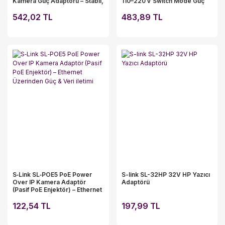
Kamera Güç Adaptörü – Stabil,
110–220 V Switch Mode Güç
Korumalı ve Dayanıklı
Kaynağı • 7 Çıkışlı
542,02 TL
(2×+V, 2×−V, 2×Güç, 1×Topraklama
483,89 TL
• 0–40 °C Çalışma • −20–
+75 °C Saklama
S‑Link SL‑POE5 PoE Power
S-link SL-32HP 32V HP Yazıcı
Over IP Kamera Adaptör
Adaptörü
(Pasif PoE Enjektör) – Ethernet
Üzerinden Güç & Veri iletimi
122,54 TL
197,99 TL