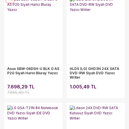
Asus SBW-06D5H-U BLK G AS
HLDS (LG) GHD3N 24X SATA
P2G Siyah Harici Bluray Yazıcı
DVD-RW Siyah DVD Yazıcı
Writer
7.698,29 TL
1.005,49 TL
7.855,40 TL