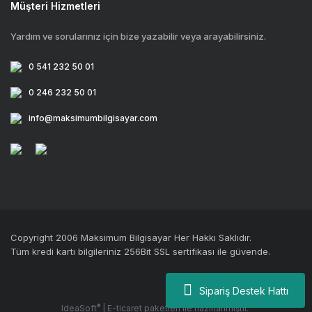
Müşteri Hizmetleri
Yardım ve sorularınız için bize yazabilir veya arayabilirsiniz.
0 541 232 50 01
0 246 232 50 01
info@maksimumbilgisayar.com
Copyright 2006 Maksimum Bilgisayar Her Hakkı Saklıdır.
Tüm kredi kartı bilgileriniz 256Bit SSL sertifikası ile güvende.
Sipariş Destek Hattı
®
IdeaSoft
|
E-ticaret
paketleri ile hazırlanmıştır.