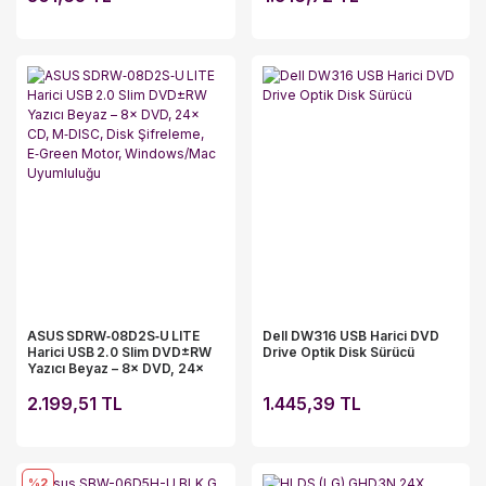
ASUS SDRW‑08D2S‑U LITE
Dell DW316 USB Harici DVD
Harici USB 2.0 Slim DVD±RW
Drive Optik Disk Sürücü
Yazıcı Beyaz – 8× DVD, 24×
CD, M‑DISC, Disk Şifreleme,
E‑Green Motor, Windows/Mac
2.199,51 TL
1.445,39 TL
Uyumluluğu
%2