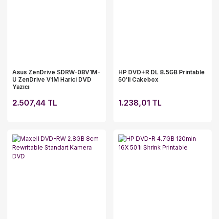
Asus ZenDrive SDRW-08V1M-
HP DVD+R DL 8.5GB Printable
U ZenDrive V1M Harici DVD
50’li Cakebox
Yazıcı
2.507,44 TL
1.238,01 TL