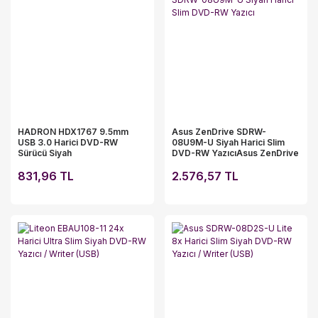
HADRON HDX1767 9.5mm
Asus ZenDrive SDRW-
USB 3.0 Harici DVD-RW
08U9M-U Siyah Harici Slim
Sürücü Siyah
DVD-RW YazıcıAsus ZenDrive
SDRW-08U9M-U Siyah Harici
831,96 TL
Slim DVD-RW Yazıcı
2.576,57 TL