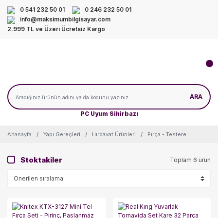
0 541 232 50 01
0 246 232 50 01
info@maksimumbilgisayar.com
2.999 TL ve Üzeri Ücretsiz Kargo
ARA
PC Uyum Sihirbazı
Anasayfa
Yapı Gereçleri
Hırdavat Ürünleri
Fırça - Testere
Stoktakiler
Toplam 6 ürün