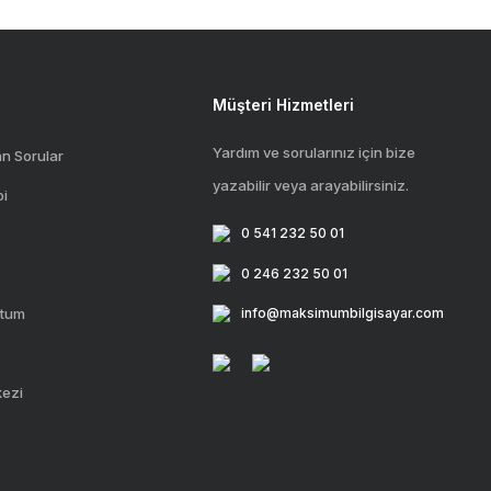
Müşteri Hizmetleri
Yardım ve sorularınız için bize
an Sorular
yazabilir veya arayabilirsiniz.
bi
0 541 232 50 01
0 246 232 50 01
ttum
info@maksimumbilgisayar.com
kezi