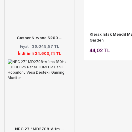
Klerax Islak Mendil M
Casper Nirvana S200 ...
Garden
Fiyat :
36.045,57 TL
44,02 TL
İndirimli 34.603,74 TL
NPC 27'' MD2708-A 1m ...