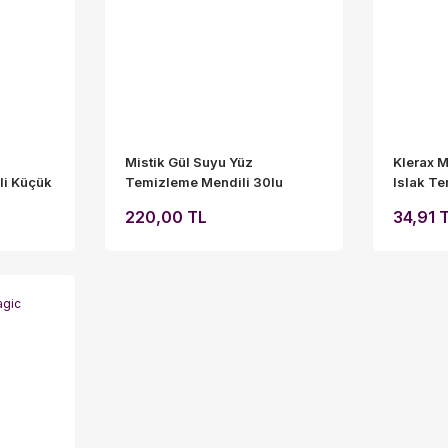
Mistik Gül Suyu Yüz
Klerax M
li Küçük
Temizleme Mendili 30lu
Islak Te
Doypack Poşet 9,3-12,5 Büyük
220,00 TL
34,91 
Boy