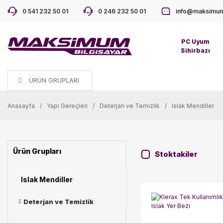
0 541 232 50 01
0 246 232 50 01
info@maksimum
PC Uyum
Sihirbazı
ÜRÜN GRUPLARI
Anasayfa
Yapı Gereçleri
Deterjan ve Temizlik
Islak Mendiller
Ürün Grupları
Stoktakiler
Islak Mendiller
Deterjan ve Temizlik