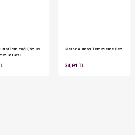
utfaf İçin Yağ Çözücü
Klerax Kumaş Temizleme Bezi
mizlik Bezi
TL
34,91 TL