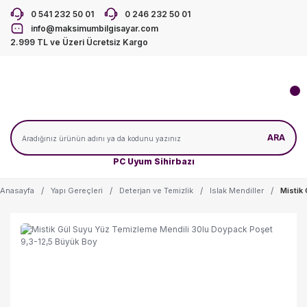
0 541 232 50 01
0 246 232 50 01
info@maksimumbilgisayar.com
2.999 TL ve Üzeri Ücretsiz Kargo
ARA
PC Uyum Sihirbazı
Anasayfa
Yapı Gereçleri
Deterjan ve Temizlik
Islak Mendiller
Mistik