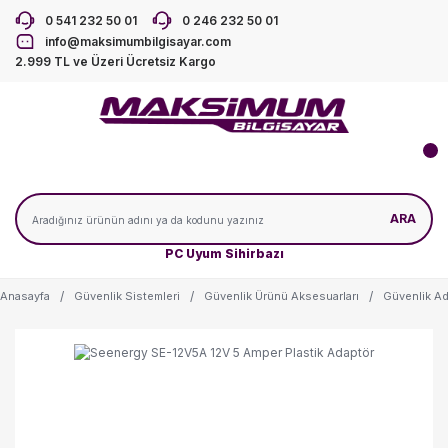
0 541 232 50 01
0 246 232 50 01
info@maksimumbilgisayar.com
2.999 TL ve Üzeri Ücretsiz Kargo
ARA
PC Uyum Sihirbazı
Anasayfa
Güvenlik Sistemleri
Güvenlik Ürünü Aksesuarları
Güvenlik Ad