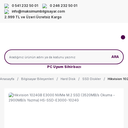
0 541 232 50 01
0 246 232 50 01
info@maksimumbilgisayar.com
2.999 TL ve Üzeri Ücretsiz Kargo
ARA
PC Uyum Sihirbazı
Anasayfa
Bilgisayar Bileşenleri
Hard Disk
SSD Diskler
Hikvision 