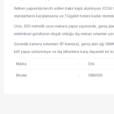
İletken yapısında tercih edilen bakır kaplı alüminyum (CCA) t
standartlarını karşılamasına ve 1 Gigabit hızlara kadar deste
Ürün, 500 metrelik uzun makara yapısı sayesinde, geniş alan
elektriksel gürültünün düşük olduğu dış mekan ortamları içi
Güvenlik kamera sistemleri (IP Kamera), geniş alan ağı (WAN) 
kılıf yapısı sürtünmeye ve dış etkenlere karşı dayanıklı bir ko
Marka
:
Onli
Model
:
ON6006
23 AWG CCA iletken ile yüksek performanslı veri iletimi
Bu ürünün fiyat bilgisi, resim, ürün açıklamalarında ve diğer ko
500 metre uzunluk ile büyük alanlarda kullanım
Görüş ve önerileriniz için teşekkür ederiz.
PE dış kaplama ile dış mekan dayanıklılığı
Ürün resmi kalitesiz, bozuk veya görüntülenemi
UV ve hava koşullarına dayanıklı