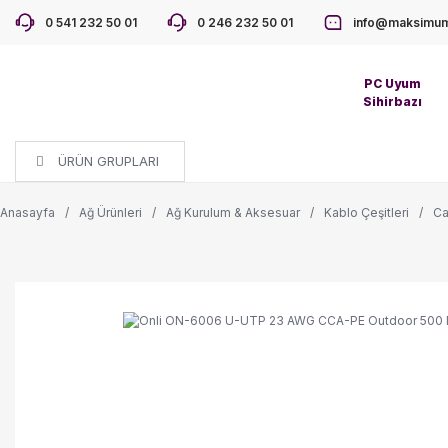
0 541 232 50 01
0 246 232 50 01
info@maksimum
PC Uyum
Sihirbazı
ÜRÜN GRUPLARI
Anasayfa
Ağ Ürünleri
Ağ Kurulum & Aksesuar
Kablo Çeşitleri
Ca