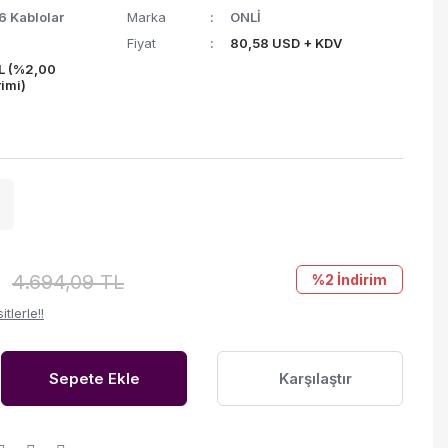
6 Kablolar
Marka
ONLİ
Fiyat
80,58 USD + KDV
L (%2,00
rimi)
4.694,09 TL
%2
İndirim
tlerle!!
Sepete Ekle
Karşılaştır