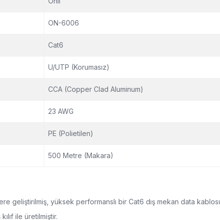
Onli
ON-6006
Cat6
U/UTP (Korumasız)
CCA (Copper Clad Aluminum)
23 AWG
PE (Polietilen)
500 Metre (Makara)
zere geliştirilmiş, yüksek performanslı bir Cat6 dış mekan data kablo
ıf ile üretilmiştir.