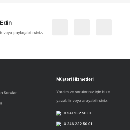
 Edin
ir veya paylaşabilirsiniz.
Müşteri Hizmetleri
Yardım ve sorularınız için bize
an Sorular
yazabilir veya arayabilirsiniz.
bi
0 541 232 50 01
0 246 232 50 01