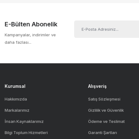
Ürün açıklamasında eksik bilgiler bulunuyor.
Gigabit Ethernet uyumlu
Ürün bilgilerinde hatalar bulunuyor.
Router ve switch bağlantıları için ideal
Ürün fiyatı diğer sitelerden daha pahalı.
E-Bülten Abonelik
Düşük sinyal kaybı ile yüksek veri iletimi
Bu ürüne benzer farklı alternatifler olmalı.
Kurulum ve yönetim kolaylığı sağlar
Kampanyalar, indirimler ve
daha fazlası...
Kurumsal
Alışveriş
Hakkımızda
Satış Sözleşmesi
Markalarımız
Gizlilik ve Güvenlik
İnsan Kaynaklarımız
Ödeme ve Teslimat
Bilgi Toplum Hizmetleri
Garanti Şartları