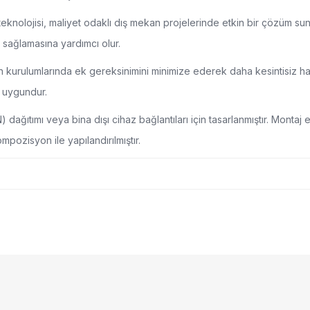
eknolojisi, maliyet odaklı dış mekan projelerinde etkin bir çözüm suna
k sağlamasına yardımcı olur.
 kurulumlarında ek gereksinimini minimize ederek daha kesintisiz hat
n uygundur.
dağıtımı veya bina dışı cihaz bağlantıları için tasarlanmıştır. Monta
mpozisyon ile yapılandırılmıştır.
nularda yetersiz gördüğünüz noktaları öneri formunu kullanarak tarafımıza
Bu ürüne ilk yorumu siz yapın!
yor.
Yorum Yaz