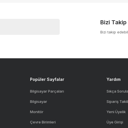
Bizi Takip
Bizi takip edebil
Gönder
Popüler Sayfalar
Yardım
Bilgisayar Parçaları
Sıkça Sorul
Bilgisayar
Sipariş Taki
Monitör
Yeni Üyelik
Çevre Birimleri
Üye Girişi