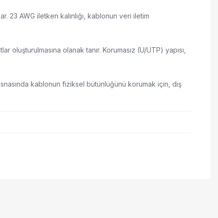
r. 23 AWG iletken kalınlığı, kablonun veri iletim
lar oluşturulmasına olanak tanır. Korumasız (U/UTP) yapısı,
j esnasında kablonun fiziksel bütünlüğünü korumak için, dış
 iletebilirsiniz.