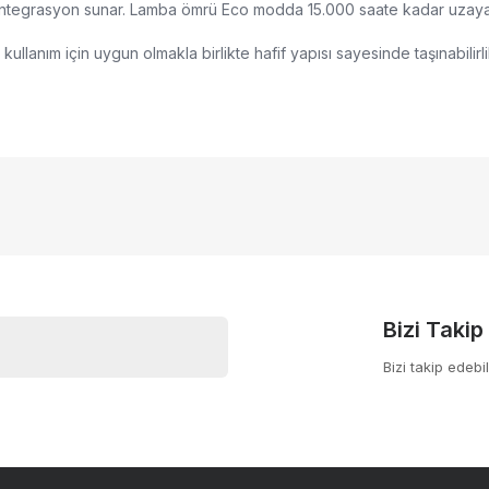
 entegrasyon sunar. Lamba ömrü Eco modda 15.000 saate kadar uzayara
kullanım için uygun olmakla birlikte hafif yapısı sayesinde taşınabilir
nularda yetersiz gördüğünüz noktaları öneri formunu kullanarak tarafımıza
Bu ürüne ilk yorumu siz yapın!
yor.
Yorum Yaz
Bizi Takip
Bizi takip edebil