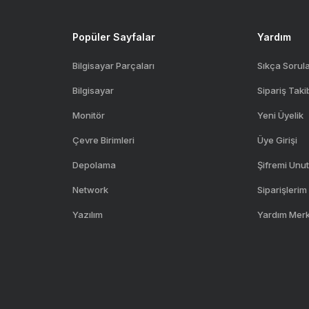
Gönder
Popüler Sayfalar
Yardım
Bilgisayar Parçaları
Sıkça Sorul
Bilgisayar
Sipariş Taki
Monitör
Yeni Üyelik
Çevre Birimleri
Üye Girişi
Depolama
Şifremi Unu
Network
Siparişlerim
Yazılım
Yardım Mer