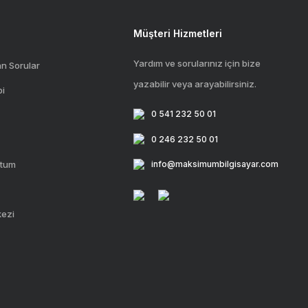
Müşteri Hizmetleri
Yardım ve sorularınız için bize
an Sorular
yazabilir veya arayabilirsiniz.
bi
0 541 232 50 01
0 246 232 50 01
ttum
info@maksimumbilgisayar.com
kezi