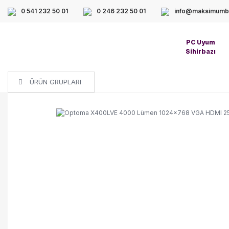
0 541 232 50 01
0 246 232 50 01
info@maksimumbi
PC Uyum
Sihirbazı
ÜRÜN GRUPLARI