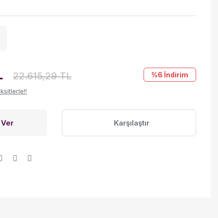
L
22.615,29 TL
%6
İndirim
itlerle!!
 Ver
Karşılaştır