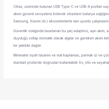
Cihaz, üzerinde bulunan USB Type-C ve USB-A portları sayesin
akımı güvenli seviyelere bölerek cihazların batarya sağlığını
Samsung, Xiaomi vb.) ekosistemlerle tam uyumlu çalışmasını 
Güvenlik odağında tasarlanan bu şarj adaptörü, aşırı akım, aşır
duyduğu voltajı otomatik olarak algılar ve gereken akımı ilet
bir şekilde dağıtır.
Minimalist siyah tasarımı ve mat kaplaması, parmak izi ve çiz
standart prizlerde doğrudan kullanılabilir. Ev, ofis ve seyahat
30W yüksek güç çıkışı ile hızlı şarj performansı
Bu ürünün fiyat bilgisi, resim, ürün açıklamalarında ve diğer ko
Çift port (C+U) tasarımı ile aynı anda iki cihaz şarj etme
Görüş ve önerileriniz için teşekkür ederiz.
Ultra kompakt ve hafif yapı ile yüksek taşınabilirlik
Ürün resmi kalitesiz, bozuk veya görüntülenemi
Geniş voltaj desteği (100V-240V) ile global kullanım uyumlu
Ürün açıklamasında eksik bilgiler bulunuyor.
Gelişmiş güvenlik korumaları ve ısı yönetimi
Ürün bilgilerinde hatalar bulunuyor.