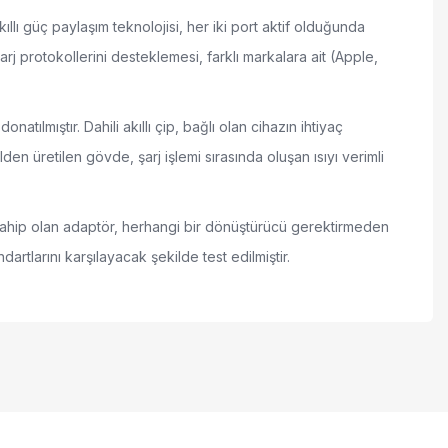
lı güç paylaşım teknolojisi, her iki port aktif olduğunda
j protokollerini desteklemesi, farklı markalara ait (Apple,
tılmıştır. Dahili akıllı çip, bağlı olan cihazın ihtiyaç
en üretilen gövde, şarj işlemi sırasında oluşan ısıyı verimli
na sahip olan adaptör, herhangi bir dönüştürücü gerektirmeden
dartlarını karşılayacak şekilde test edilmiştir.
 iletebilirsiniz.