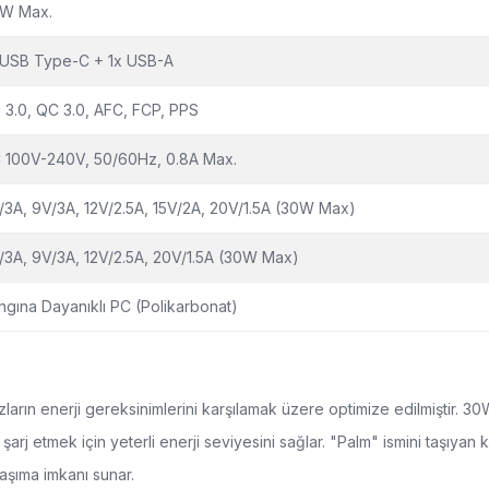
W Max.
 USB Type-C + 1x USB-A
 3.0, QC 3.0, AFC, FCP, PPS
 100V-240V, 50/60Hz, 0.8A Max.
/3A, 9V/3A, 12V/2.5A, 15V/2A, 20V/1.5A (30W Max)
/3A, 9V/3A, 12V/2.5A, 20V/1.5A (30W Max)
ngına Dayanıklı PC (Polikarbonat)
rın enerji gereksinimlerini karşılamak üzere optimize edilmiştir. 30W g
b.) şarj etmek için yeterli enerji seviyesini sağlar. "Palm" ismini taşı
aşıma imkanı sunar.