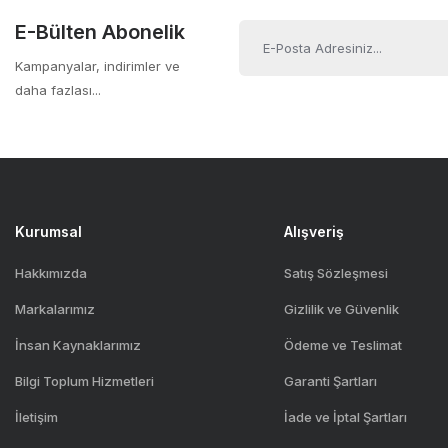
Ürün fiyatı diğer sitelerden daha pahalı.
E-Bülten Abonelik
Bu ürüne benzer farklı alternatifler olmalı.
Kampanyalar, indirimler ve
daha fazlası...
Kurumsal
Alışveriş
Hakkımızda
Satış Sözleşmesi
Markalarımız
Gizlilik ve Güvenlik
İnsan Kaynaklarımız
Ödeme ve Teslimat
Bilgi Toplum Hizmetleri
Garanti Şartları
İletişim
İade ve İptal Şartları