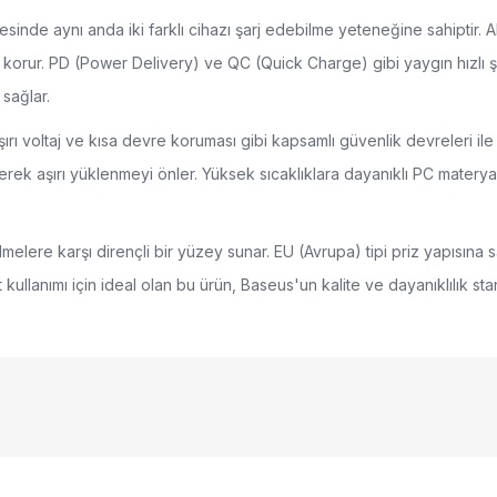
de aynı anda iki farklı cihazı şarj edebilme yeteneğine sahiptir. Akıl
 korur. PD (Power Delivery) ve QC (Quick Charge) gibi yaygın hızlı şar
sağlar.
ı voltaj ve kısa devre koruması gibi kapsamlı güvenlik devreleri ile dona
erek aşırı yüklenmeyi önler. Yüksek sıcaklıklara dayanıklı PC materyald
ilmelere karşı dirençli bir yüzey sunar. EU (Avrupa) tipi priz yapısı
 kullanımı için ideal olan bu ürün, Baseus'un kalite ve dayanıklılık stan
nularda yetersiz gördüğünüz noktaları öneri formunu kullanarak tarafımıza
Bu ürüne ilk yorumu siz yapın!
yor.
luğu
Yorum Yaz