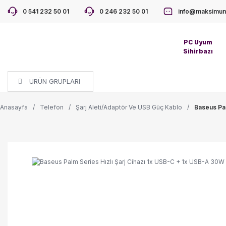
0 541 232 50 01
0 246 232 50 01
info@maksimum
PC Uyum
Sihirbazı
ÜRÜN GRUPLARI
Anasayfa
Telefon
Şarj Aleti/Adaptör Ve USB Güç Kablo
Baseus Pal