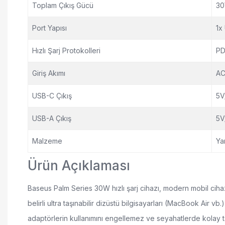
Toplam Çıkış Gücü
30
Port Yapısı
1x
Hızlı Şarj Protokolleri
PD
Giriş Akımı
AC
USB-C Çıkış
5V
USB-A Çıkış
5V
Malzeme
Ya
Ürün Açıklaması
Baseus Palm Series 30W hızlı şarj cihazı, modern mobil cihazla
belirli ultra taşınabilir dizüstü bilgisayarları (MacBook Air v
adaptörlerin kullanımını engellemez ve seyahatlerde kolay t