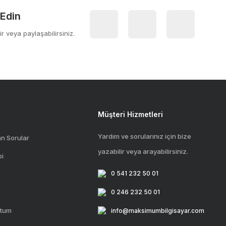
 Edin
ir veya paylaşabilirsiniz.
Müşteri Hizmetleri
Yardım ve sorularınız için bize
an Sorular
yazabilir veya arayabilirsiniz.
bi
0 541 232 50 01
0 246 232 50 01
ttum
info@maksimumbilgisayar.com