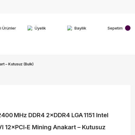
i Ürünler
Üyelik
Bayilik
Sepetim
t – Kutusuz (Bulk)
2400 MHz DDR4 2×DDR4 LGA 1151 Intel
 12×PCI‑E Mining Anakart – Kutusuz