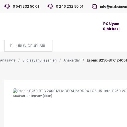
0 541 232 50 01
0 246 232 50 01
info@maksimum
PC Uyum
Sihirbazı
ÜRÜN GRUPLARI
Anasayfa
Bilgisayar Bileşenleri
Anakartlar
Esonic B250‑BTC 2400 M