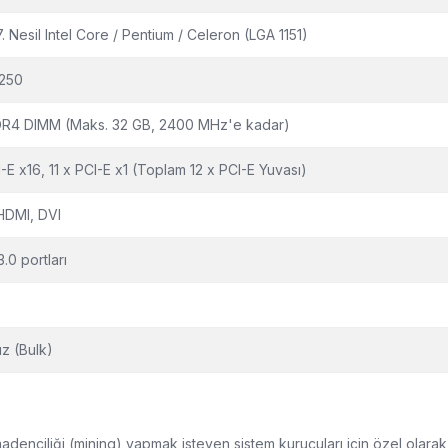
7. Nesil Intel Core / Pentium / Celeron (LGA 1151)
B250
DR4 DIMM (Maks. 32 GB, 2400 MHz'e kadar)
I-E x16, 11 x PCI-E x1 (Toplam 12 x PCI-E Yuvası)
HDMI, DVI
.0 portları
z (Bulk)
enciliği (mining) yapmak isteyen sistem kurucuları için özel olarak ge