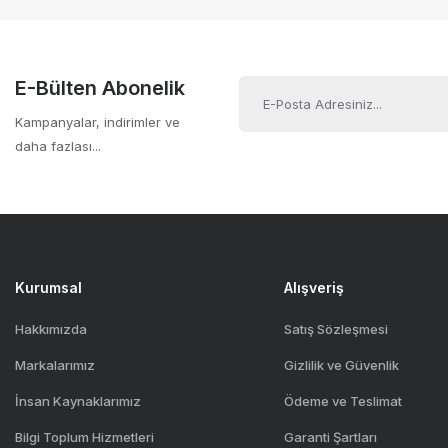
Ürün açıklamasında eksik bilgiler bulunuyor.
4×SATA 6 Gb/s port; onboard 6‑kanal ses (Realtek ALC662
Ürün bilgilerinde hatalar bulunuyor.
Gaming/mining odaklı; BIOS’ta PCIe Gen1 konfigürasyonu öne
Ürün fiyatı diğer sitelerden daha pahalı.
E-Bülten Abonelik
Form faktör: ATX ~295×178 mm, bulk – kutusuz, aksesuar dah
Bu ürüne benzer farklı alternatifler olmalı.
Kampanyalar, indirimler ve
daha fazlası...
Kurumsal
Alışveriş
Hakkımızda
Satış Sözleşmesi
Markalarımız
Gizlilik ve Güvenlik
İnsan Kaynaklarımız
Ödeme ve Teslimat
Bilgi Toplum Hizmetleri
Garanti Şartları