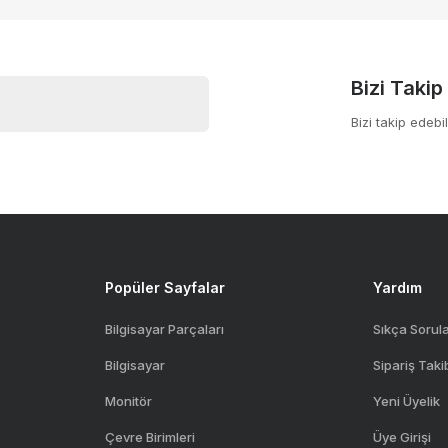
Yorum Yaz
/887)
rilir
il değil
Bizi Takip
Bizi takip edebil
Gönder
Popüler Sayfalar
Yardım
Bilgisayar Parçaları
Sıkça Sorul
Bilgisayar
Sipariş Taki
Monitör
Yeni Üyelik
Çevre Birimleri
Üye Girişi