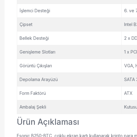
İşlemci Desteği
6. ve 
Çipset
Intel 
Bellek Desteği
2 x D
Genişleme Slotları
1 x PC
Görüntü Çıkışları
VGA, 
Depolama Arayüzü
SATA 3
Form Faktörü
ATX
Ambalaj Şekli
Kutusu
Ürün Açıklaması
Esonic B250-BTC, çoklu ekran kartı kullanarak kripto para mad