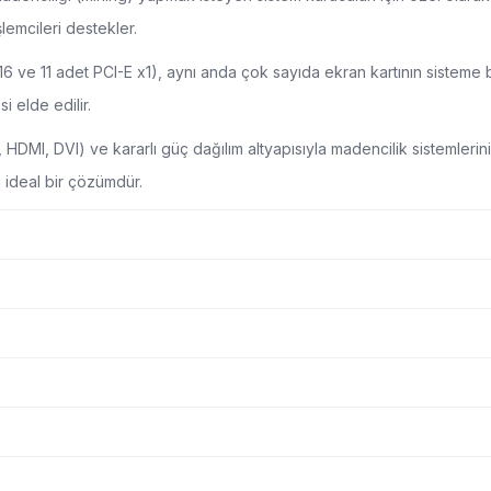
şlemcileri destekler.
16 ve 11 adet PCI-E x1), aynı anda çok sayıda ekran kartının sisteme
 elde edilir.
 HDMI, DVI) ve kararlı güç dağılım altyapısıyla madencilik sistemlerini
n ideal bir çözümdür.