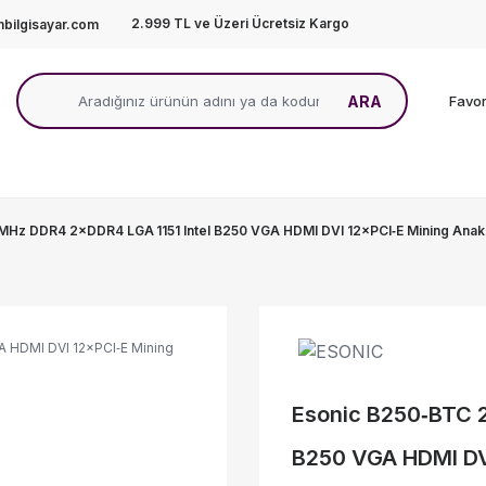
2.999 TL ve Üzeri Ücretsiz Kargo
bilgisayar.com
ARA
Favor
Hz DDR4 2×DDR4 LGA 1151 Intel B250 VGA HDMI DVI 12×PCI‑E Mining Anakar
Esonic B250‑BTC 
B250 VGA HDMI DVI