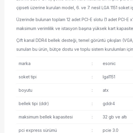
çipseti üzerine kurulan model, 6. ve 7. nesil LGA 1151 soket i
Üzerinde bulunan toplam 12 adet PCI-E slotu (1 adet PCI-E x
maksimum verimlilik ve istasyon başına yüksek kart kapasitesi
Çift kanal DDR4 bellek desteği, temel görüntü çıkışları (VGA,
sunulan bu ürün, bütçe dostu ve toplu sistem kurulumları içi
marka
:
esonic
soket tipi
:
lga1151
boyutu
:
atx
bellek tipi (ddr)
:
gddr4
maksimum bellek kapasitesi
:
32 gb ve altı
pci express sürümü
:
pcie 3.0