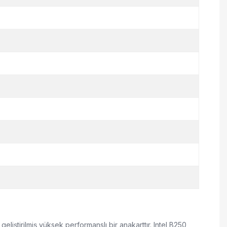
liştirilmiş yüksek performanslı bir anakarttır. Intel B250