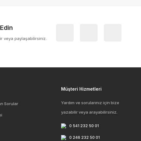
 Edin
ir veya paylaşabilirsiniz.
Müşteri Hizmetleri
Yardım ve sorularınız için bize
an Sorular
yazabilir veya arayabilirsiniz.
bi
0 541 232 50 01
0 246 232 50 01