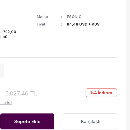
Marka
ESONIC
Fiyat
84,48 USD + KDV
L (%2,00
rimi)
5.027,46 TL
%4
İndirim
lerle!!
Sepete Ekle
Karşılaştır