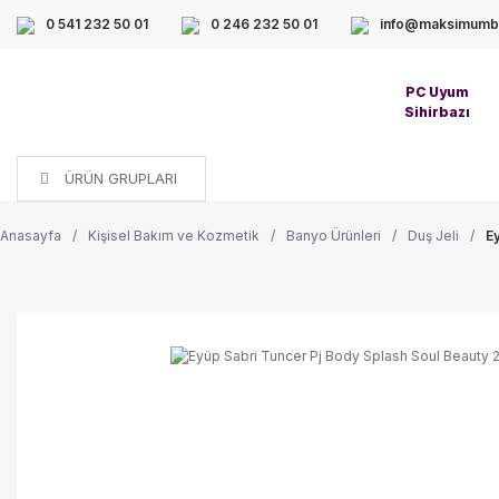
0 541 232 50 01
0 246 232 50 01
info@maksimumbi
PC Uyum
Sihirbazı
ÜRÜN GRUPLARI
Anasayfa
Kişisel Bakım ve Kozmetik
Banyo Ürünleri
Duş Jeli
E