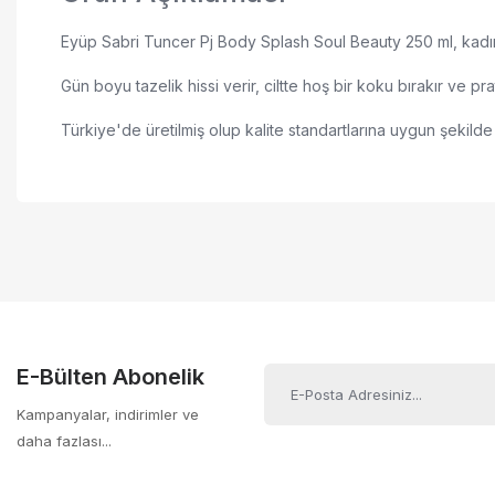
Eyüp Sabri Tuncer Pj Body Splash Soul Beauty 250 ml, kadınlar
Gün boyu tazelik hissi verir, ciltte hoş bir koku bırakır ve pra
Türkiye'de üretilmiş olup kalite standartlarına uygun şekilde 
250 ml body splash
Bu ürünün fiyat bilgisi, resim, ürün açıklamalarında ve diğer ko
Zarif ve kalıcı koku
Görüş ve önerileriniz için teşekkür ederiz.
Gün boyu tazelik sağlar
Ürün resmi kalitesiz, bozuk veya görüntülenemi
Pratik spray şişe
Ürün açıklamasında eksik bilgiler bulunuyor.
Ciltte hoş koku bırakır
Ürün bilgilerinde hatalar bulunuyor.
Vücut için özel formül
Ürün fiyatı diğer sitelerden daha pahalı.
E-Bülten Abonelik
Türkiye’de üretilmiştir
Bu ürüne benzer farklı alternatifler olmalı.
Pj Body Splash serisi
Kampanyalar, indirimler ve
daha fazlası...