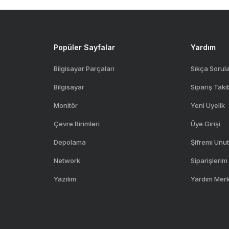
Gönder
Popüler Sayfalar
Yardım
Bilgisayar Parçaları
Sıkça Sorul
Bilgisayar
Sipariş Taki
Monitör
Yeni Üyelik
Çevre Birimleri
Üye Girişi
Depolama
Şifremi Unu
Network
Siparişlerim
Yazılım
Yardım Mer