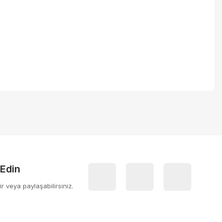
 iletebilirsiniz.
 Edin
ir veya paylaşabilirsiniz.