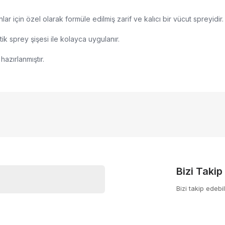
 için özel olarak formüle edilmiş zarif ve kalıcı bir vücut spreyidir.
tik sprey şişesi ile kolayca uygulanır.
hazırlanmıştır.
nularda yetersiz gördüğünüz noktaları öneri formunu kullanarak tarafımıza
Bu ürüne ilk yorumu siz yapın!
yor.
Yorum Yaz
Bizi Takip
Bizi takip edebil