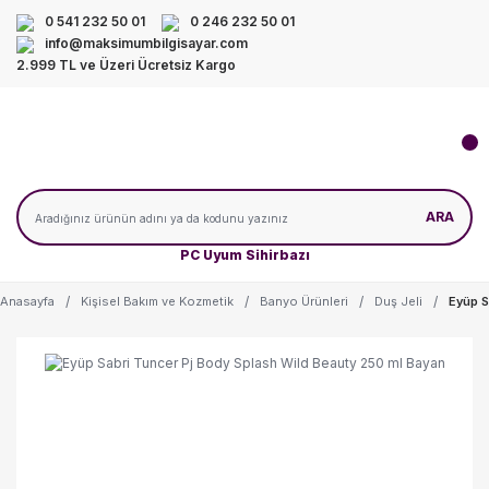
0 541 232 50 01
0 246 232 50 01
info@maksimumbilgisayar.com
2.999 TL ve Üzeri Ücretsiz Kargo
ARA
PC Uyum Sihirbazı
Anasayfa
Kişisel Bakım ve Kozmetik
Banyo Ürünleri
Duş Jeli
Eyüp S