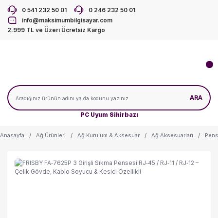
0 541 232 50 01
0 246 232 50 01
info@maksimumbilgisayar.com
2.999 TL ve Üzeri Ücretsiz Kargo
ARA
PC Uyum Sihirbazı
Anasayfa
Ağ Ürünleri
Ağ Kurulum & Aksesuar
Ağ Aksesuarları
Pens