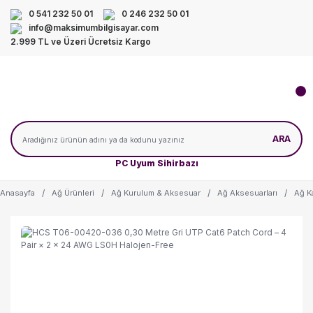
0 541 232 50 01
0 246 232 50 01
info@maksimumbilgisayar.com
2.999 TL ve Üzeri Ücretsiz Kargo
ARA
PC Uyum Sihirbazı
Anasayfa
Ağ Ürünleri
Ağ Kurulum & Aksesuar
Ağ Aksesuarları
Ağ K