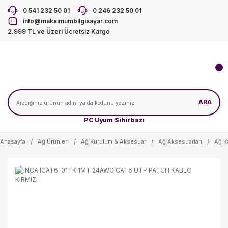
0 541 232 50 01
0 246 232 50 01
info@maksimumbilgisayar.com
2.999 TL ve Üzeri Ücretsiz Kargo
ARA
PC Uyum Sihirbazı
Anasayfa
Ağ Ürünleri
Ağ Kurulum & Aksesuar
Ağ Aksesuarları
Ağ K