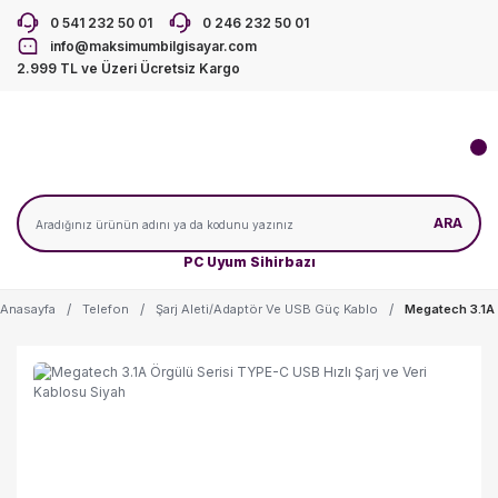
0 541 232 50 01
0 246 232 50 01
info@maksimumbilgisayar.com
2.999 TL ve Üzeri Ücretsiz Kargo
ARA
PC Uyum Sihirbazı
Anasayfa
Telefon
Şarj Aleti/Adaptör Ve USB Güç Kablo
Megatech 3.1A 