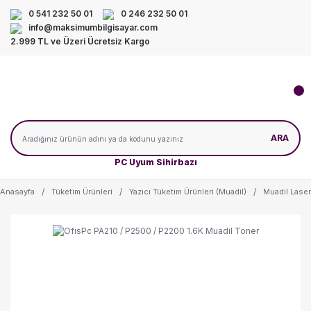
0 541 232 50 01
0 246 232 50 01
info@maksimumbilgisayar.com
2.999 TL ve Üzeri Ücretsiz Kargo
ARA
PC Uyum Sihirbazı
Anasayfa
Tüketim Ürünleri
Yazıcı Tüketim Ürünleri (Muadil)
Muadil Laser