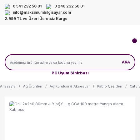
0 541 232 50 01
0 246 232 50 01
info@maksimumbilgisayar.com
2.999 TL ve Üzeri Ücretsiz Kargo
ARA
PC Uyum Sihirbazı
Anasayfa
Ağ Ürünleri
Ağ Kurulum & Aksesuar
Kablo Çeşitleri
Cat5 