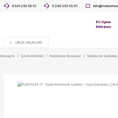
0 541 232 50 01
0 246 232 50 01
info@maksimum
PC Uyum
Sihirbazı
ÜRÜN GRUPLARI
Anasayfa
Çevre Birimleri
Notebook Aksesuar
Notebook Çantaları