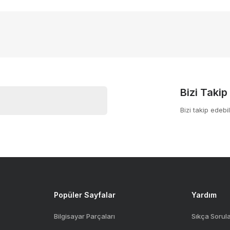
Bu ürüne ilk yorumu siz yapın!
r için düzenli kullanım
yor.
Yorum Yaz
Bizi Takip
Bizi takip edebil
Gönder
Popüler Sayfalar
Yardım
Bilgisayar Parçaları
Sıkça Sorul