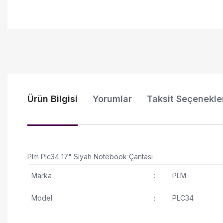
Ürün Bilgisi
Yorumlar
Taksit Seçenekle
Plm Plc34 17" Siyah Notebook Çantası
Marka
:
PLM
Model
:
PLC34
17 inç ve altı notebooklar için uygun geniş iç bölme
Bu ürünün fiyat bilgisi, resim, ürün açıklamalarında ve diğer ko