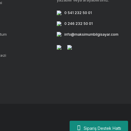
yazabilir veya arayabilirsiniz.
bi
0 541 232 50 01
0 246 232 50 01
ttum
info@maksimumbilgisayar.com
kezi
Sipariş Destek Hattı