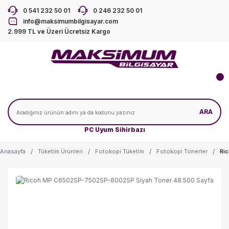
0 541 232 50 01
0 246 232 50 01
info@maksimumbilgisayar.com
2.999 TL ve Üzeri Ücretsiz Kargo
ARA
PC Uyum Sihirbazı
Anasayfa
Tüketim Ürünleri
Fotokopi Tüketim
Fotokopi Tonerler
Ri