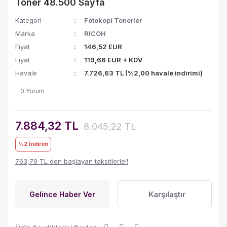
Toner 48.500 Sayfa
Kategori
Fotokopi Tonerler
Marka
RICOH
Fiyat
146,52 EUR
Fiyat
119,66 EUR + KDV
Havale
7.726,63 TL (%2,00 havale indirimi)
0 Yorum
7.884,32 TL
8.045,22 TL
%2
İndirim
763,79 TL den başlayan taksitlerle!!
Karşılaştır
Gelince Haber Ver