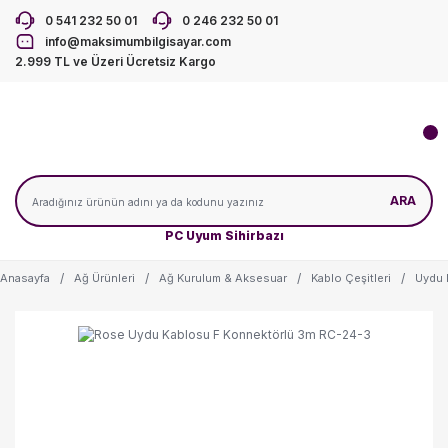
0 541 232 50 01
0 246 232 50 01
info@maksimumbilgisayar.com
2.999 TL ve Üzeri Ücretsiz Kargo
ARA
PC Uyum Sihirbazı
Anasayfa
Ağ Ürünleri
Ağ Kurulum & Aksesuar
Kablo Çeşitleri
Uydu 