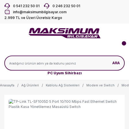
0 541 232 50 01
0 246 232 50 01
info@maksimumbilgisayar.com
2.999 TL ve Üzeri Ücretsiz Kargo
ARA
PC Uyum Sihirbazı
Anasayfa
Ağ Ürünleri
Kablolu Ağ Sistemleri
Modem ve Switch
Mod