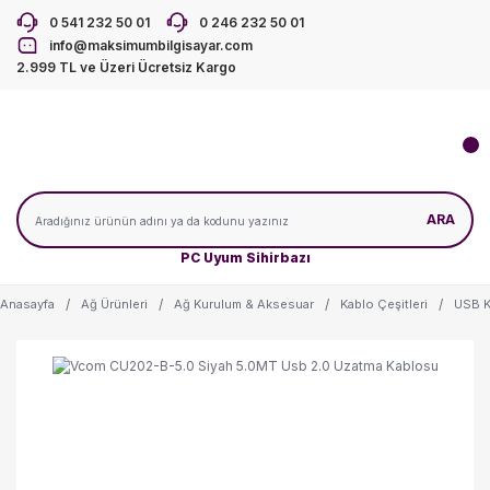
0 541 232 50 01
0 246 232 50 01
info@maksimumbilgisayar.com
2.999 TL ve Üzeri Ücretsiz Kargo
ARA
PC Uyum Sihirbazı
Anasayfa
Ağ Ürünleri
Ağ Kurulum & Aksesuar
Kablo Çeşitleri
USB K