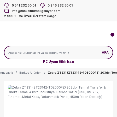
0 541 232 50 01
0 246 232 50 01
info@maksimumbilgisayar.com
2.999 TL ve Üzeri Ücretsiz Kargo
ARA
PC Uyum Sihirbazı
Anasayfa
Barkod Ürünleri
Zebra ZT231 (ZT23142-T0E000FZ) 203dpi Termal 