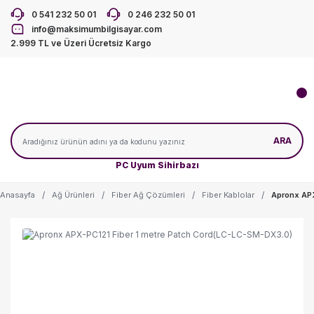
0 541 232 50 01
0 246 232 50 01
info@maksimumbilgisayar.com
2.999 TL ve Üzeri Ücretsiz Kargo
ARA
PC Uyum Sihirbazı
Anasayfa
Ağ Ürünleri
Fiber Ağ Çözümleri
Fiber Kablolar
Apronx APX