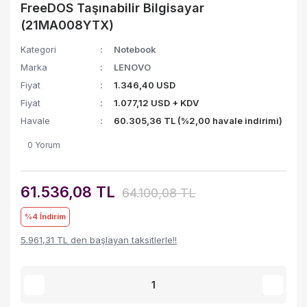
FreeDOS Taşınabilir Bilgisayar
(21MA008YTX)
Kategori
Notebook
Marka
LENOVO
Fiyat
1.346,40 USD
Fiyat
1.077,12 USD + KDV
Havale
60.305,36 TL (%2,00 havale indirimi)
0 Yorum
61.536,08 TL
64.100,08 TL
%4
İndirim
5.961,31 TL den başlayan taksitlerle!!