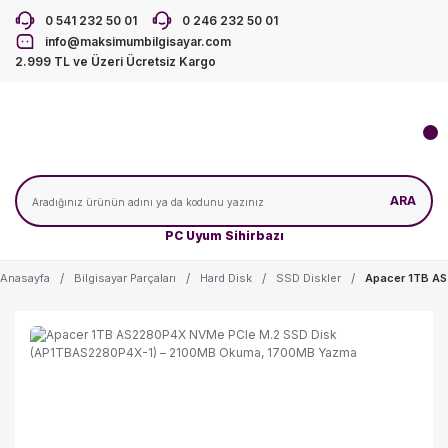
0 541 232 50 01
0 246 232 50 01
info@maksimumbilgisayar.com
2.999 TL ve Üzeri Ücretsiz Kargo
ARA
PC Uyum Sihirbazı
Anasayfa
Bilgisayar Parçaları
Hard Disk
SSD Diskler
Apacer 1TB A