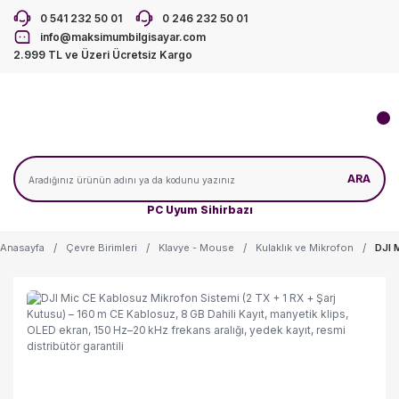
0 541 232 50 01
0 246 232 50 01
info@maksimumbilgisayar.com
2.999 TL ve Üzeri Ücretsiz Kargo
ARA
PC Uyum Sihirbazı
Anasayfa
Çevre Birimleri
Klavye - Mouse
Kulaklık ve Mikrofon
DJI 