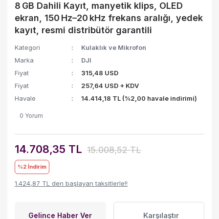
8 GB Dahili Kayıt, manyetik klips, OLED
ekran, 150 Hz–20 kHz frekans aralığı, yedek
kayıt, resmi distribütör garantili
Kategori
Kulaklık ve Mikrofon
Marka
DJI
Fiyat
315,48 USD
Fiyat
257,64 USD + KDV
Havale
14.414,18 TL (%2,00 havale indirimi)
0 Yorum
14.708,35 TL
15.008,52 TL
%2
İndirim
1.424,87 TL den başlayan taksitlerle!!
Karşılaştır
Gelince Haber Ver