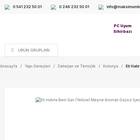
0 541 232 50 01
0 246 232 50 01
info@maksimumbi
PC Uyum
Sihirbazı
ÜRÜN GRUPLARI
Anasayfa
Yapı Gereçleri
Deterjan ve Temizlik
Kolonya
Eti Hat