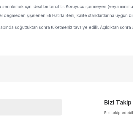
 serinlemek için ideal bir tercihtir. Koruyucu içermeyen (veya minimum
 el değmeden şişelenen Eti Hatırla Beni, kalite standartlarına uygun b
abında soğuttuktan sonra tüketmeniz tavsiye edilir. Açıldıktan sonra 
nularda yetersiz gördüğünüz noktaları öneri formunu kullanarak tarafımıza
Bu ürüne ilk yorumu siz yapın!
pet şişe
yor.
Yorum Yaz
Bizi Takip
Bizi takip edebil