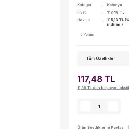
Kategori
Kolonya
Fiyat
117,48 TL
Havale
115,13 TL (
indirimi)
0 Yorum
Tüm Özellikler
117,48 TL
11,38 TL den başlayan taksitl
Ürün Sevdiklerini Paylaş