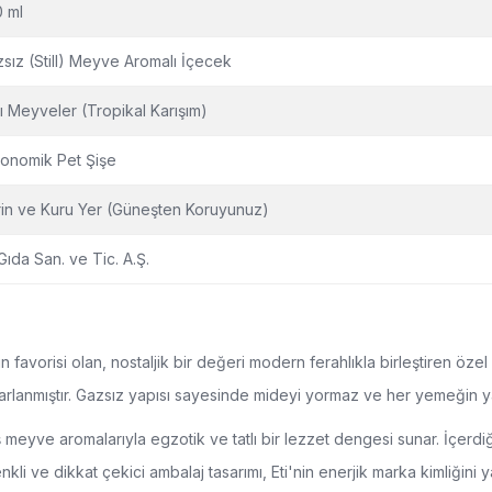
 ml
sız (Still) Meyve Aromalı İçecek
ı Meyveler (Tropikal Karışım)
onomik Pet Şişe
in ve Kuru Yer (Güneşten Koruyunuz)
 Gıda San. ve Tic. A.Ş.
ın favorisi olan, nostaljik bir değeri modern ferahlıkla birleştiren öze
rlanmıştır. Gazsız yapısı sayesinde mideyi yormaz ve her yemeğin ya
ş meyve aromalarıyla egzotik ve tatlı bir lezzet dengesi sunar. İçerd
i ve dikkat çekici ambalaj tasarımı, Eti'nin enerjik marka kimliğini ya