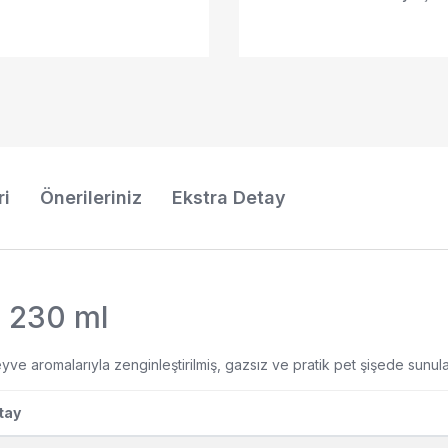
ri
Önerileriniz
Ekstra Detay
) 230 ml
meyve aromalarıyla zenginleştirilmiş, gazsız ve pratik pet şişede sunula
tay