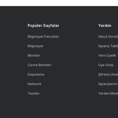
Gönder
Popüler Sayfalar
Yardım
Bilgisayar Parçaları
Sıkça Sorul
Bilgisayar
Sipariş Taki
Monitör
Yeni Üyelik
Çevre Birimleri
Üye Girişi
Depolama
Şifremi Unu
Network
Siparişlerim
Yazılım
Yardım Mer