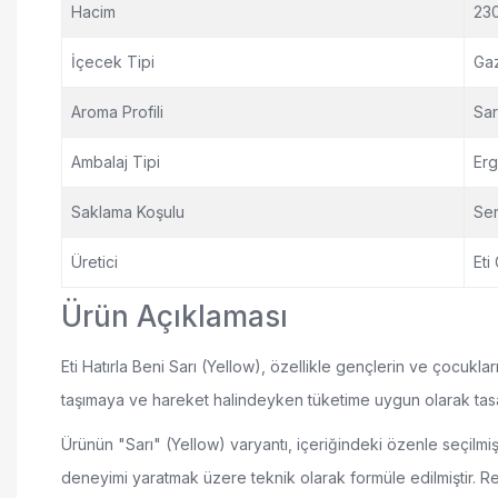
Hacim
230
İçecek Tipi
Gaz
Aroma Profili
Sar
Ambalaj Tipi
Erg
Saklama Koşulu
Ser
Üretici
Eti
Ürün Açıklaması
Eti Hatırla Beni Sarı (Yellow), özellikle gençlerin ve çocuklar
taşımaya ve hareket halindeyken tüketime uygun olarak tasa
Ürünün "Sarı" (Yellow) varyantı, içeriğindeki özenle seçilmi
deneyimi yaratmak üzere teknik olarak formüle edilmiştir. Renkl