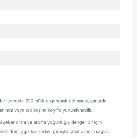
l bir içecektir. 230 ml'lik ergonomik pet şişesi, çantada
nında veya tek başına keyifle yudumlanabilir.
iği şeker oranı ve aroma yoğunluğu, dengeli bir içim
nsıtırken, ağız kısmındaki genişlik rahat bir içim sağlar.