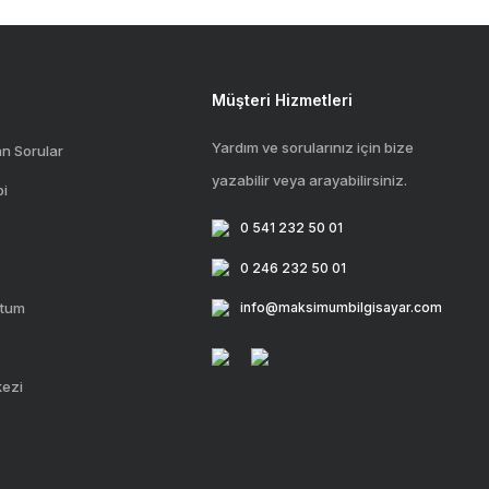
Müşteri Hizmetleri
Yardım ve sorularınız için bize
an Sorular
yazabilir veya arayabilirsiniz.
bi
0 541 232 50 01
0 246 232 50 01
ttum
info@maksimumbilgisayar.com
kezi