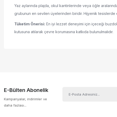
Yaz aylarında plajda, okul kantinlerinde veya öğle aralarında
grubunun en sevilen üyelerinden biridir. Hijyenik tesislerde
Tüketim Önerisi:
En iyi lezzet deneyimi için içeceği buzdol
kutusuna atılarak çevre korumasına katkıda bulunulmalıdır.
Egzotik sarı meyvelerin ferahlatıcı ve tatlı aroma karışımı
Bu ürünün fiyat bilgisi, resim, ürün açıklamalarında ve diğer ko
Mideyi yormayan gazsız (still) hafif içim yapısı
Görüş ve önerileriniz için teşekkür ederiz.
Hızlı tüketim ve taşıma kolaylığı sağlayan 230 ml ergonomik 
Ürün resmi kalitesiz, bozuk veya görüntülenemi
Eti güvencesiyle üretilen kaliteli ve hijyenik içerik
Ürün açıklamasında eksik bilgiler bulunuyor.
Çocuklar ve gençler için ideal, eğlenceli ambalaj tasarımı
Ürün bilgilerinde hatalar bulunuyor.
Ürün fiyatı diğer sitelerden daha pahalı.
E-Bülten Abonelik
Bu ürüne benzer farklı alternatifler olmalı.
Kampanyalar, indirimler ve
daha fazlası...