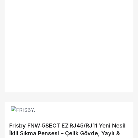
Frisby FNW‑58ECT EZ RJ45/RJ11 Yeni Nesil
İkili Sıkma Pensesi – Çelik Gövde, Yaylı &