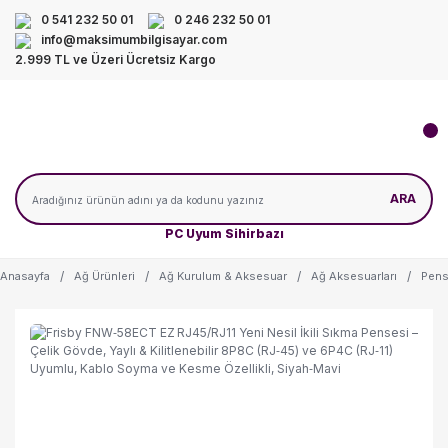
0 541 232 50 01
0 246 232 50 01
info@maksimumbilgisayar.com
2.999 TL ve Üzeri Ücretsiz Kargo
ARA
PC Uyum Sihirbazı
Anasayfa
Ağ Ürünleri
Ağ Kurulum & Aksesuar
Ağ Aksesuarları
Pens