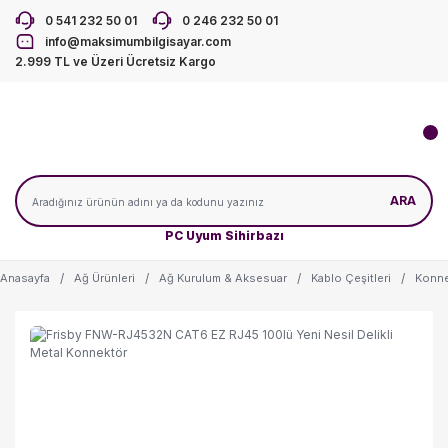
0 541 232 50 01
0 246 232 50 01
info@maksimumbilgisayar.com
2.999 TL ve Üzeri Ücretsiz Kargo
ARA
PC Uyum Sihirbazı
Anasayfa
Ağ Ürünleri
Ağ Kurulum & Aksesuar
Kablo Çeşitleri
Konne