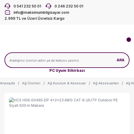
0 541 232 50 01
0 246 232 50 01
info@maksimumbilgisayar.com
2.999 TL ve Üzeri Ücretsiz Kargo
ARA
PC Uyum Sihirbazı
Anasayfa
Ağ Ürünleri
Ağ Kurulum & Aksesuar
Ağ Aksesuarları
Ağ K