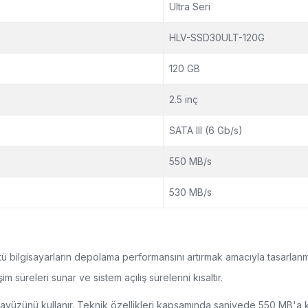
Ultra Seri
HLV-SSD30ULT-120G
120 GB
2.5 inç
SATA III (6 Gb/s)
550 MB/s
530 MB/s
bilgisayarların depolama performansını artırmak amacıyla tasarlanmış
 süreleri sunar ve sistem açılış sürelerini kısaltır.
I arayüzünü kullanır. Teknik özellikleri kapsamında saniyede 550 MB