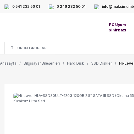
0 541 232 50 01
0 246 232 50 01
info@maksimumbi
PC Uyum
Sihirbazı
ÜRÜN GRUPLARI
Anasayfa
Bilgisayar Bileşenleri
Hard Disk
SSD Diskler
Hi-Leve