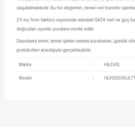
ulaşabilmektedir. Bu hız değerleri, temel veri transfer işlem
2.5 inç form faktörü sayesinde standart SATA veri ve güç bağl
doğrudan uyumlu yuvalara monte edilir.
Depolama birimi, temel işletim sistemi kurulumları, günlük 
protokolleri aracılığıyla gerçekleştirilir.
Marka
:
HILEVEL
Model
:
HLVSSD30ULT
120GB depolama kapasitesi
Bu ürünün fiyat bilgisi, resim, ürün açıklamalarında ve diğer ko
550 MB/s okuma hızı
Görüş ve önerileriniz için teşekkür ederiz.
530 MB/s yazma hızı
Ürün resmi kalitesiz, bozuk veya görüntülenemi
SATA III arayüzü
Ürün açıklamasında eksik bilgiler bulunuyor.
2.5 inç form faktörü
Ürün bilgilerinde hatalar bulunuyor.