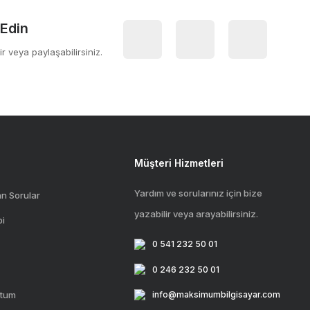
 Edin
ir veya paylaşabilirsiniz.
Müşteri Hizmetleri
Yardım ve sorularınız için bize
an Sorular
yazabilir veya arayabilirsiniz.
bi
0 541 232 50 01
0 246 232 50 01
ttum
info@maksimumbilgisayar.com