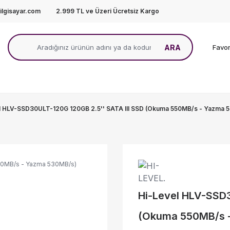
lgisayar.com
2.999 TL ve Üzeri Ücretsiz Kargo
ARA
Favor
l HLV-SSD30ULT-120G 120GB 2.5'' SATA III SSD (Okuma 550MB/s - Yazma 53
Hi-Level HLV-SSD3
(Okuma 550MB/s - 