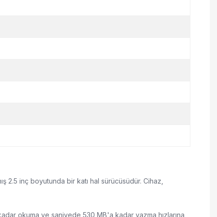
 2.5 inç boyutunda bir katı hal sürücüsüdür. Cihaz,
'a kadar okuma ve saniyede 530 MB'a kadar yazma hızlarına