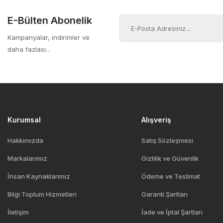
Kızaksız tasarım
Ürün fiyatı diğer sitelerden daha pahalı.
E-Bülten Abonelik
Yüksek dayanıklılık
Bu ürüne benzer farklı alternatifler olmalı.
Geniş uyumluluk
Kampanyalar, indirimler ve
Kolay montaj
daha fazlası...
3 yıl distribütör garantisi
Kurumsal
Alışveriş
Hakkımızda
Satış Sözleşmesi
Markalarımız
Gizlilik ve Güvenlik
İnsan Kaynaklarımız
Ödeme ve Teslimat
Bilgi Toplum Hizmetleri
Garanti Şartları
İletişim
İade ve İptal Şartları