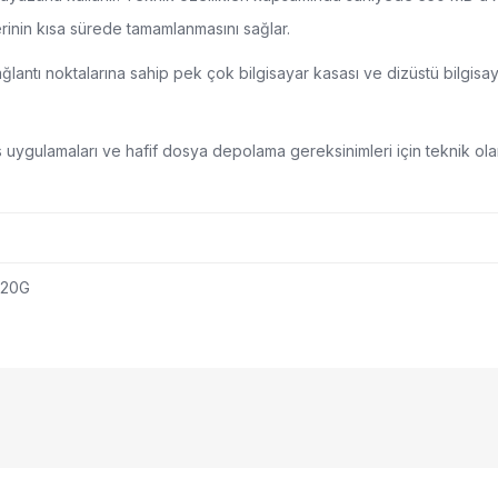
lerinin kısa sürede tamamlanmasını sağlar.
antı noktalarına sahip pek çok bilgisayar kasası ve dizüstü bilgisayar 
ofis uygulamaları ve hafif dosya depolama gereksinimleri için teknik 
120G
nularda yetersiz gördüğünüz noktaları öneri formunu kullanarak tarafımıza
Bu ürüne ilk yorumu siz yapın!
yor.
Yorum Yaz