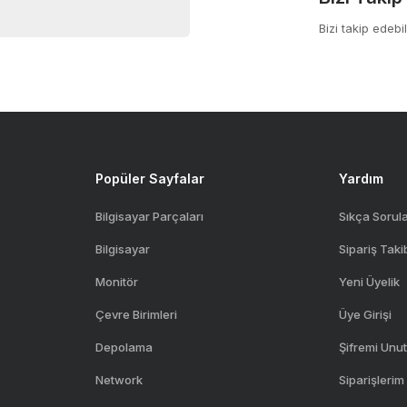
Bizi takip edebil
Gönder
Popüler Sayfalar
Yardım
Bilgisayar Parçaları
Sıkça Sorul
Bilgisayar
Sipariş Taki
Monitör
Yeni Üyelik
Çevre Birimleri
Üye Girişi
Depolama
Şifremi Unu
Network
Siparişlerim