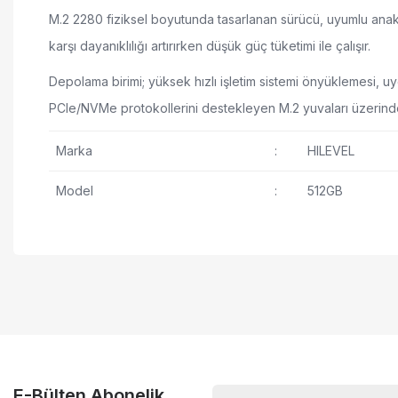
M.2 2280 fiziksel boyutunda tasarlanan sürücü, uyumlu anaka
karşı dayanıklılığı artırırken düşük güç tüketimi ile çalışır.
Depolama birimi; yüksek hızlı işletim sistemi önyüklemesi, u
PCIe/NVMe protokollerini destekleyen M.2 yuvaları üzerinden
Marka
:
HILEVEL
Model
:
512GB
512GB kapasite
Bu ürünün fiyat bilgisi, resim, ürün açıklamalarında ve diğer ko
3300 MB/s okuma hızı
Görüş ve önerileriniz için teşekkür ederiz.
3100 MB/s yazma hızı
Ürün resmi kalitesiz, bozuk veya görüntülenemi
M.2 2280 form faktörü
Ürün açıklamasında eksik bilgiler bulunuyor.
NVMe PCIe arayüz
Ürün bilgilerinde hatalar bulunuyor.
3D TLC NAND teknolojisi
Ürün fiyatı diğer sitelerden daha pahalı.
E-Bülten Abonelik
Yüksek dayanıklılık