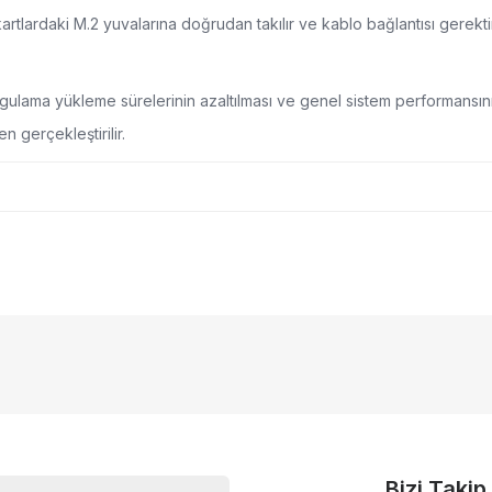
rtlardaki M.2 yuvalarına doğrudan takılır ve kablo bağlantısı gerekti
ygulama yükleme sürelerinin azaltılması ve genel sistem performansını
 gerçekleştirilir.
nularda yetersiz gördüğünüz noktaları öneri formunu kullanarak tarafımıza
Bu ürüne ilk yorumu siz yapın!
yor.
Yorum Yaz
Bizi Takip