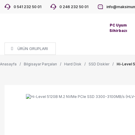
0 541 232 50 01
0 246 232 50 01
info@maksimum
PC Uyum
Sihirbazı
ÜRÜN GRUPLARI
Anasayfa
Bilgisayar Parçaları
Hard Disk
SSD Diskler
Hi-Level