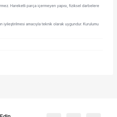
rmez. Hareketli parça içermeyen yapısı, fiziksel darbelere
n iyileştirilmesi amacıyla teknik olarak uygundur. Kurulumu
 iletebilirsiniz.
 Edin