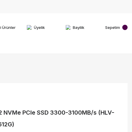
i Ürünler
Üyelik
Bayilik
Sepetim
.2 NVMe PCIe SSD 3300-3100MB/s (HLV-
512G)