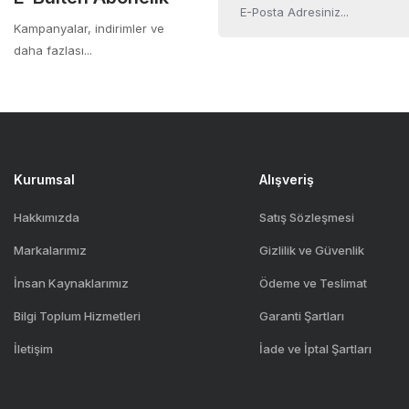
Bu ürüne benzer farklı alternatifler olmalı.
Distribütör garantili
Kampanyalar, indirimler ve
daha fazlası...
Kurumsal
Alışveriş
Hakkımızda
Satış Sözleşmesi
Markalarımız
Gizlilik ve Güvenlik
İnsan Kaynaklarımız
Ödeme ve Teslimat
Bilgi Toplum Hizmetleri
Garanti Şartları
İletişim
İade ve İptal Şartları