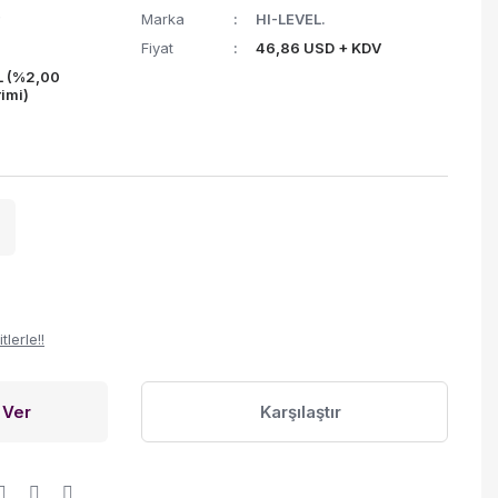
Marka
HI-LEVEL.
Fiyat
46,86 USD + KDV
L (%2,00
rimi)
lerle!!
 Ver
Karşılaştır