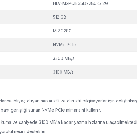
HLV-M2PCIESSD2280-512G
512 GB
M.2 2280
NVMe PCIe
3300 MB/s
3100 MB/s
ına ihtiyaç duyan masaüstü ve dizüstü bilgisayarlar için geliştirilmi
ant genişliği sunan NVMe PCIe mimarisini kullanır.
uma ve saniyede 3100 MB'a kadar yazma hızlarına ulaşabilmektedir
 yürütülmesini destekler.