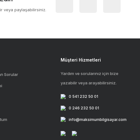
ir veya paylaşabilirsiniz.
Müşteri Hizmetleri
Yardım ve sorularınız için bize
an Sorular
yazabilir veya arayabilirsiniz.
bi
0 541 232 50 01
0 246 232 50 01
ttum
info@maksimumbilgisayar.com