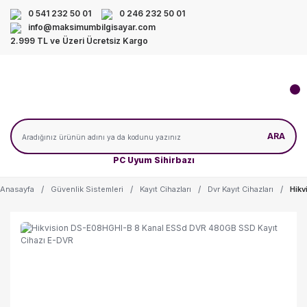
0 541 232 50 01
0 246 232 50 01
info@maksimumbilgisayar.com
2.999 TL ve Üzeri Ücretsiz Kargo
ARA
PC Uyum Sihirbazı
Anasayfa
Güvenlik Sistemleri
Kayıt Cihazları
Dvr Kayıt Cihazları
Hikv