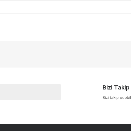
nularda yetersiz gördüğünüz noktaları öneri formunu kullanarak tarafımıza
Bu ürüne ilk yorumu siz yapın!
yor.
Yorum Yaz
Bizi Takip
Bizi takip edebil
Gönder