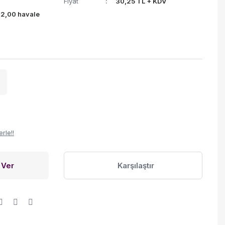
Fiyat
30,25 TL + KDV
%2,00 havale
rle!!
 Ver
Karşılaştır