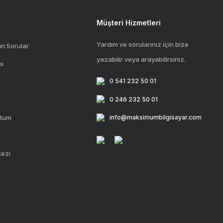
Müşteri Hizmetleri
Yardım ve sorularınız için bize
an Sorular
yazabilir veya arayabilirsiniz.
bi
0 541 232 50 01
0 246 232 50 01
ttum
info@maksimumbilgisayar.com
kezi