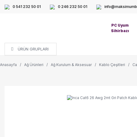
0 541 232 50 01
0 246 232 50 01
info@maksimumbi
PC Uyum
Sihirbazı
ÜRÜN GRUPLARI
Anasayfa
Ağ Ürünleri
Ağ Kurulum & Aksesuar
Kablo Çeşitleri
Ca