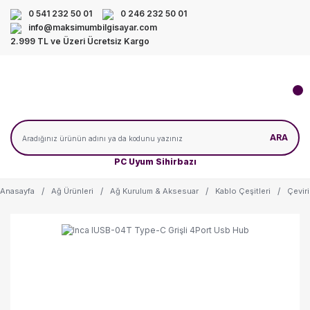
0 541 232 50 01
0 246 232 50 01
info@maksimumbilgisayar.com
2.999 TL ve Üzeri Ücretsiz Kargo
ARA
PC Uyum Sihirbazı
Anasayfa
Ağ Ürünleri
Ağ Kurulum & Aksesuar
Kablo Çeşitleri
Çeviri