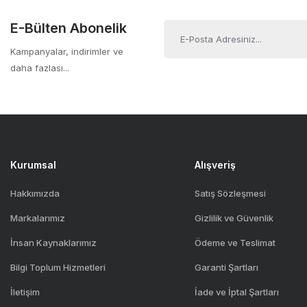
Geniş uyumluluk
Ürün fiyatı diğer sitelerden daha pahalı.
E-Bülten Abonelik
Uzun ömürlü ve güvenilir performans
Bu ürüne benzer farklı alternatifler olmalı.
Kolay kurulum
Kampanyalar, indirimler ve
Günlük kullanım için ideal
daha fazlası...
3 yıl distribütör garantisi
Kurumsal
Alışveriş
Hakkımızda
Satış Sözleşmesi
Markalarımız
Gizlilik ve Güvenlik
İnsan Kaynaklarımız
Ödeme ve Teslimat
Bilgi Toplum Hizmetleri
Garanti Şartları
İletişim
İade ve İptal Şartları