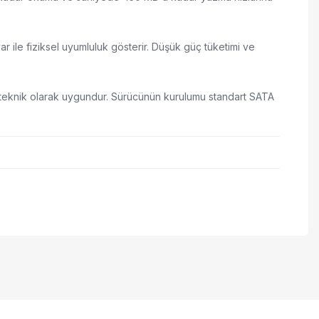
r ile fiziksel uyumluluk gösterir. Düşük güç tüketimi ve
in teknik olarak uygundur. Sürücünün kurulumu standart SATA
 iletebilirsiniz.