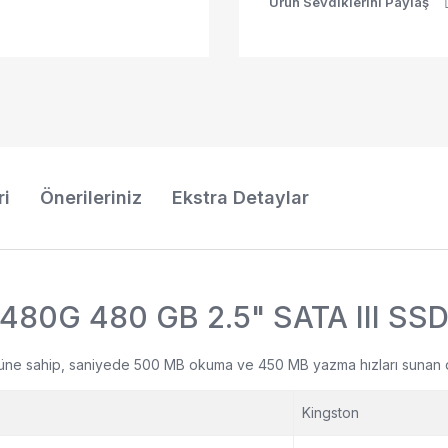
Ürün Sevdiklerini Paylaş
ri
Önerileriniz
Ekstra Detaylar
80G 480 GB 2.5" SATA III SS
üzüne sahip, saniyede 500 MB okuma ve 450 MB yazma hızları sunan da
Kingston