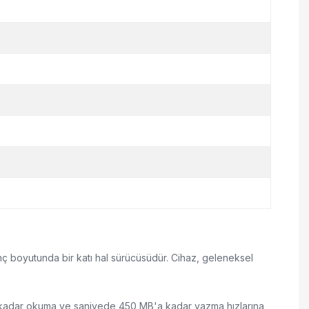
ç boyutunda bir katı hal sürücüsüdür. Cihaz, geleneksel
'a kadar okuma ve saniyede 450 MB'a kadar yazma hızlarına