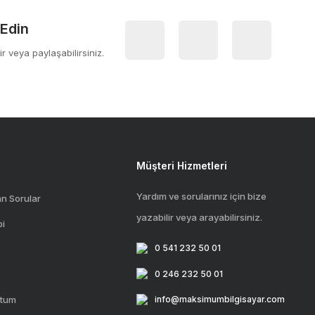
 Edin
ir veya paylaşabilirsiniz.
Müşteri Hizmetleri
Yardım ve sorularınız için bize
an Sorular
yazabilir veya arayabilirsiniz.
bi
0 541 232 50 01
0 246 232 50 01
ttum
info@maksimumbilgisayar.com