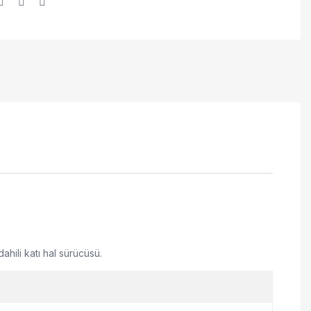
D
hili katı hal sürücüsü.