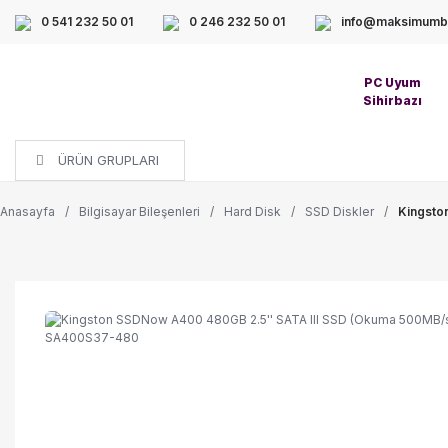
0 541 232 50 01
0 246 232 50 01
info@maksimumbi
PC Uyum
Sihirbazı
ÜRÜN GRUPLARI
Anasayfa
Bilgisayar Bileşenleri
Hard Disk
SSD Diskler
Kingsto