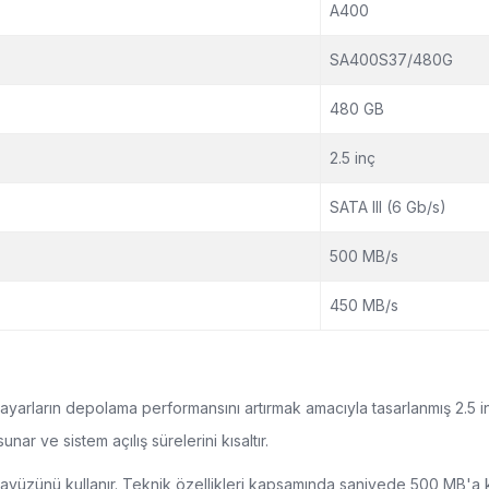
A400
SA400S37/480G
480 GB
2.5 inç
SATA III (6 Gb/s)
500 MB/s
450 MB/s
rların depolama performansını artırmak amacıyla tasarlanmış 2.5 in
nar ve sistem açılış sürelerini kısaltır.
I arayüzünü kullanır. Teknik özellikleri kapsamında saniyede 500 MB