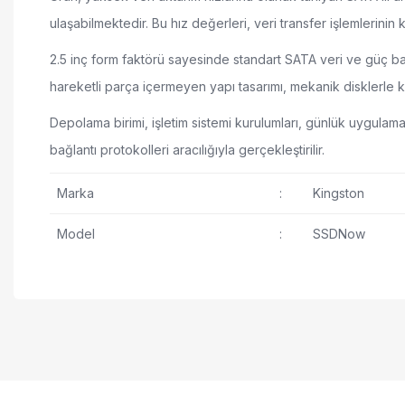
ulaşabilmektedir. Bu hız değerleri, veri transfer işlemlerinin
2.5 inç form faktörü sayesinde standart SATA veri ve güç bağ
hareketli parça içermeyen yapı tasarımı, mekanik disklerle karş
Depolama birimi, işletim sistemi kurulumları, günlük uygula
bağlantı protokolleri aracılığıyla gerçekleştirilir.
Marka
:
Kingston
Model
:
SSDNow
480GB depolama kapasitesi
Bu ürünün fiyat bilgisi, resim, ürün açıklamalarında ve diğer ko
500 MB/s okuma hızı
Görüş ve önerileriniz için teşekkür ederiz.
450 MB/s yazma hızı
Ürün resmi kalitesiz, bozuk veya görüntülenemi
SATA III arayüzü
Ürün açıklamasında eksik bilgiler bulunuyor.
2.5 inç form faktörü
Ürün bilgilerinde hatalar bulunuyor.