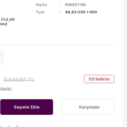
Marka
KINGSTON.
Fiyat
88,83 USD + KDV
L (%2,00
rimi)
5.341,67 TL
%5
İndirim
lerle!!
Sepete Ekle
Karşılaştır