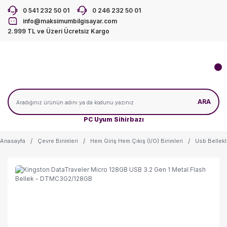
0 541 232 50 01
0 246 232 50 01
info@maksimumbilgisayar.com
2.999 TL ve Üzeri Ücretsiz Kargo
ARA
PC Uyum Sihirbazı
Anasayfa
Çevre Birimleri
Hem Giriş Hem Çıkış (I/O) Birimleri
Usb Bellekl