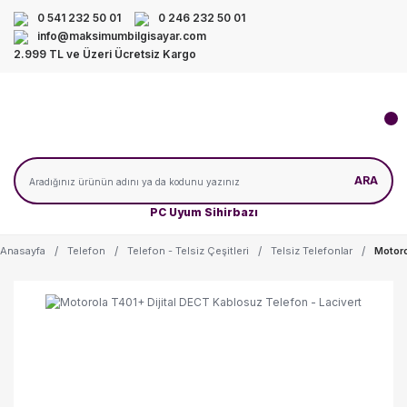
0 541 232 50 01
0 246 232 50 01
info@maksimumbilgisayar.com
2.999 TL ve Üzeri Ücretsiz Kargo
ARA
PC Uyum Sihirbazı
Anasayfa
Telefon
Telefon - Telsiz Çeşitleri
Telsiz Telefonlar
Motoro