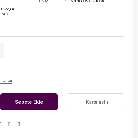
Fiyat
23,10 USD + KDV
L (%2,00
rimi)
lerle!!
Sepete Ekle
Karşılaştır