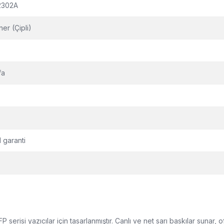
2302A
er (Çipli)
fa
l garanti
isi yazıcılar için tasarlanmıştır. Canlı ve net sarı baskılar sunar, of