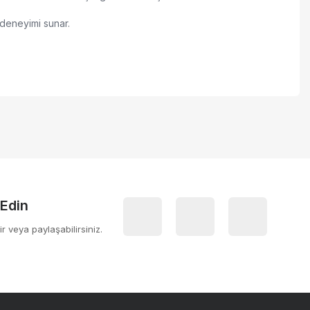
ı deneyimi sunar.
 iletebilirsiniz.
 Edin
ir veya paylaşabilirsiniz.