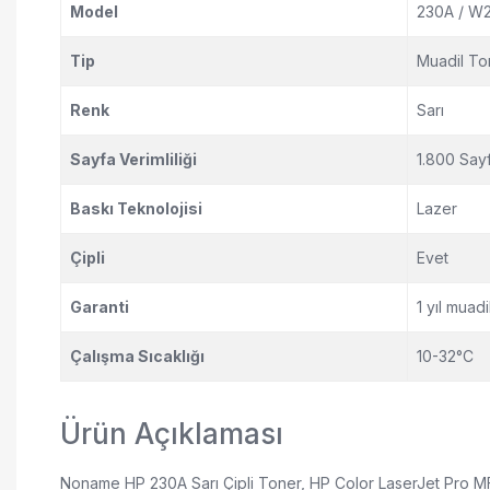
Model
230A / W
Tip
Muadil Ton
Renk
Sarı
Sayfa Verimliliği
1.800 Say
Baskı Teknolojisi
Lazer
Çipli
Evet
Garanti
1 yıl muadi
Çalışma Sıcaklığı
10-32°C
Ürün Açıklaması
Noname HP 230A Sarı Çipli Toner, HP Color LaserJet Pro MFP ser