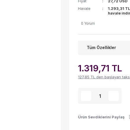
Fiyat
27,72 USD
Havale
1.293,31 T
havale indi
0 Yorum
Tüm Özellikler
1.319,71 TL
127,85 TL den başlayan taksit
Ürün Sevdiklerini Paylaş