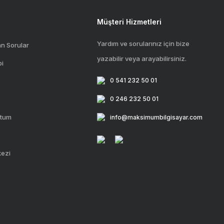
Müşteri Hizmetleri
Yardım ve sorularınız için bize
an Sorular
yazabilir veya arayabilirsiniz.
bi
0 541 232 50 01
0 246 232 50 01
ttum
info@maksimumbilgisayar.com
kezi