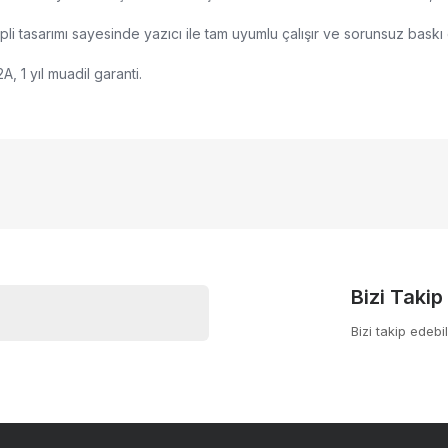
 Çipli tasarımı sayesinde yazıcı ile tam uyumlu çalışır ve sorunsuz bask
 1 yıl muadil garanti.
umlu
nularda yetersiz gördüğünüz noktaları öneri formunu kullanarak tarafımıza
Bu ürüne ilk yorumu siz yapın!
yor.
Yorum Yaz
Bizi Takip
Bizi takip edebil
Gönder