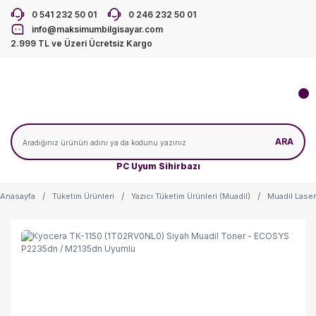
0 541 232 50 01
0 246 232 50 01
info@maksimumbilgisayar.com
2.999 TL ve Üzeri Ücretsiz Kargo
ARA
PC Uyum Sihirbazı
Anasayfa
Tüketim Ürünleri
Yazıcı Tüketim Ürünleri (Muadil)
Muadil Laser