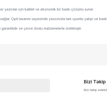
 yazıcılar için kaliteli ve ekonomik bir baskı çözümü sunar.
sağlar. Çipli tasarımı sayesinde yazıcınızla tam uyumlu çalışır ve baskı 
 garantilidir ve çevre dostu malzemelerle üretilmiştir.
nularda yetersiz gördüğünüz noktaları öneri formunu kullanarak tarafımıza
Bu ürüne ilk yorumu siz yapın!
yor.
Yorum Yaz
Bizi Takip
Bizi takip edebil