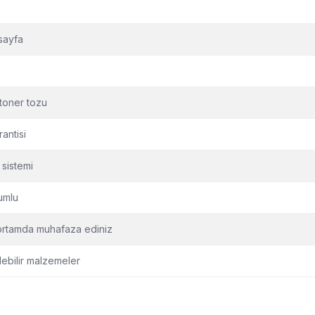
sayfa
 toner tozu
antisi
 sistemi
yumlu
ortamda muhafaza ediniz
lebilir malzemeler