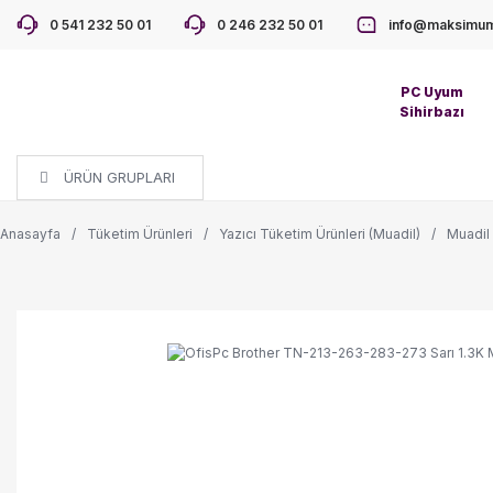
0 541 232 50 01
0 246 232 50 01
info@maksimum
PC Uyum
Sihirbazı
ÜRÜN GRUPLARI
Anasayfa
Tüketim Ürünleri
Yazıcı Tüketim Ürünleri (Muadil)
Muadil