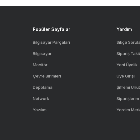
Gönder
Popüler Sayfalar
Yardım
Bilgisayar Parçaları
Sıkça Sorul
Bilgisayar
Sipariş Taki
Monitör
Yeni Üyelik
Çevre Birimleri
Üye Girişi
Depolama
Şifremi Unu
Network
Siparişlerim
Yazılım
Yardım Mer