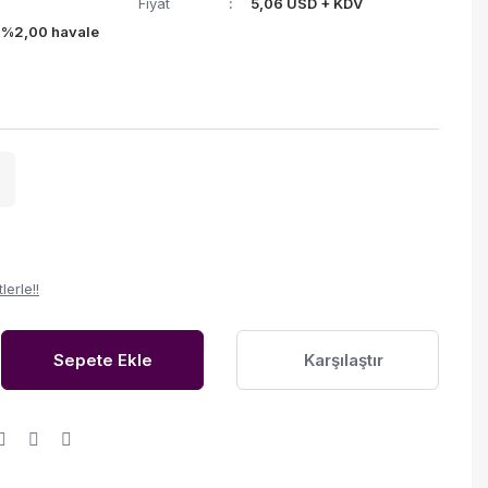
Fiyat
5,06 USD + KDV
(%2,00 havale
erle!!
Sepete Ekle
Karşılaştır