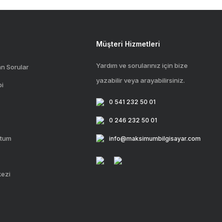
Müşteri Hizmetleri
Yardım ve sorularınız için bize
an Sorular
yazabilir veya arayabilirsiniz.
bi
0 541 232 50 01
0 246 232 50 01
ttum
info@maksimumbilgisayar.com
kezi