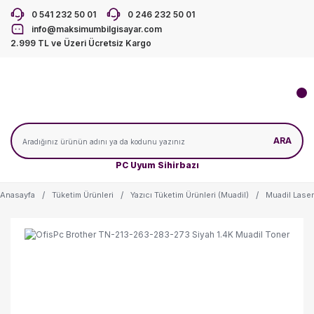
0 541 232 50 01
0 246 232 50 01
info@maksimumbilgisayar.com
2.999 TL ve Üzeri Ücretsiz Kargo
ARA
PC Uyum Sihirbazı
Anasayfa
Tüketim Ürünleri
Yazıcı Tüketim Ürünleri (Muadil)
Muadil Laser